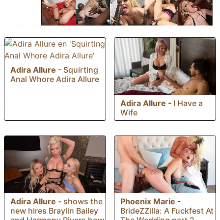
Adira Allure
-
Squirting
Anal Whore Adira Allure
Adira Allure
-
I Have a
Wife
Phoenix Marie
-
Adira Allure
-
shows the
BrideZZilla: A Fuckfest At
new hires Braylin Bailey
The Wedding part 2