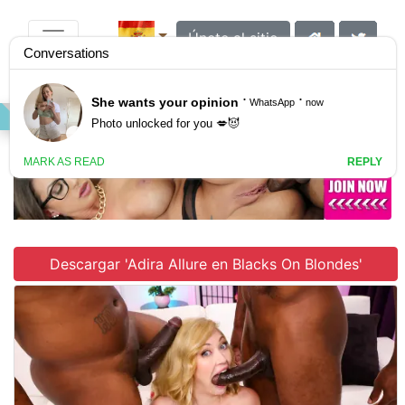
Únete al sitio
VIDEO
GALLERY
SCENES
Descargar 'Adira Allure en Blacks On Blondes'