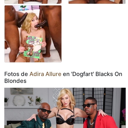
Fotos de
Adira Allure
en 'Dogfart' Blacks On
Blondes