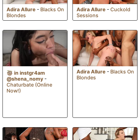
Adira Allure
-
Blacks On
Adira Allure
-
Cuckold
Blondes
Sessions
Adira Allure
-
Blacks On
🦥 in instgr4am
Blondes
@shena_nomy
-
Chaturbate (Online
Now!)