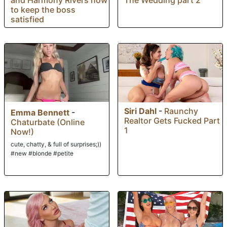
and Harmony Rivers how
to keep the boss
satisfied
Siri Dahl
-
Raunchy
Emma Bennett
-
Realtor Gets Fucked Part
Chaturbate (Online
1
Now!)
cute, chatty, & full of surprises;))
#new #blonde #petite