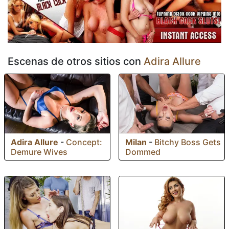
Escenas de otros sitios con
Adira Allure
Adira Allure
-
Concept:
Milan
-
Bitchy Boss Gets
Demure Wives
Dommed