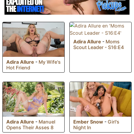
Adira Allure
-
Moms
Scout Leader - S16:E4
Adira Allure
-
My Wife's
Hot Friend
Ember Snow
-
Girl's
Adira Allure
-
Manuel
Night In
Opens Their Asses 8