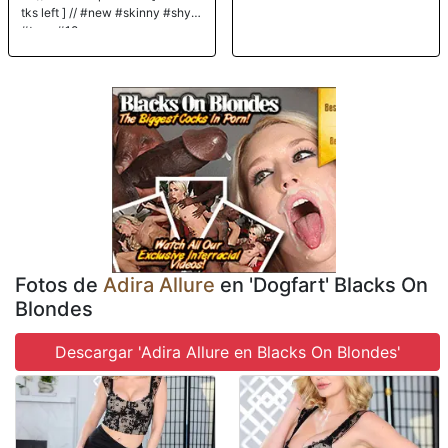
tks left ] // #new #skinny #shy
#teen #18
Fotos de
Adira Allure
en 'Dogfart' Blacks On
Blondes
Descargar 'Adira Allure en Blacks On Blondes'