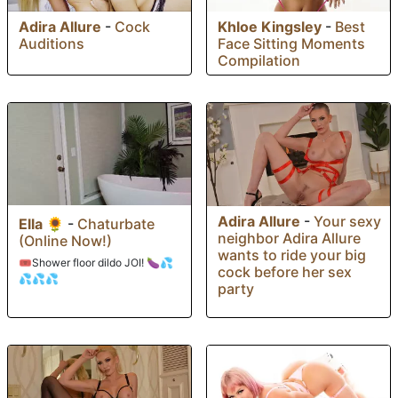
Adira Allure
-
Cock
Khloe Kingsley
-
Best
Auditions
Face Sitting Moments
Compilation
Adira Allure
-
Your sexy
Ella 🌻
-
Chaturbate
neighbor Adira Allure
(Online Now!)
wants to ride your big
🎟️Shower floor dildo JOI! 🍆💦
cock before her sex
💦💦💦
party