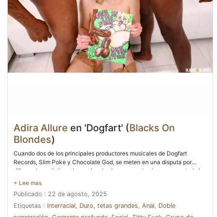
Adira Allure
en 'Dogfart' (
Blacks On
Blondes
)
Cuando dos de los principales productores musicales de Dogfart
Records, Slim Poke y Chocolate God, se meten en una disputa por
diferencias artísticas, las ondas de choque pueden impregnar a toda la
compañía. Adira Allure es solo una empleada allí, pero entiende la
importancia de que Slim Poke posiblemente se vaya para comenzar su
Publicado : 22 de agosto, 2025
propia empresa. Tuvo algunos de los mayores éxitos que la compañía
había producido. Era imperativo que se hiciera algo. Adira se dio cuenta
Etiquetas :
Interracial
,
Duro
,
tetas grandes
,
Anal
,
Doble
rápidamente de que tenían más en común de lo que habían pensado