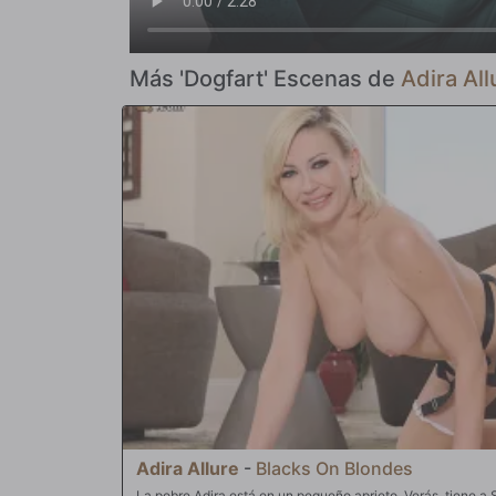
Más 'Dogfart' Escenas de
Adira All
Adira Allure
-
Blacks On Blondes
La pobre Adira está en un pequeño aprieto. Verás, tiene a 