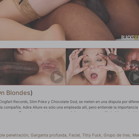
On Blondes
)
Dogfart Records, Slim Poke y Chocolate God, se meten en una disputa por difere
la compañía. Adira Allure es solo una empleada allí, pero entiende la importancia
 empresa. Tuvo algunos de los mayores éxitos que la compañía había producido.
idamente de que tenían más en común de lo que habían pensado durante su lucha.
se dulce coño rosado de ella. Incluso habían hablado de follar con una chica ju
smo tiempo a la vez. Después de todo, las mujeres están construidas con dos aguj
te God y Slim Poke se sorprendieron al principio, pero rápidamente se dieron c
ble penetración
,
Garganta profunda
,
Facial
,
Titty Fuck
,
Grupo de tres
,
Ma