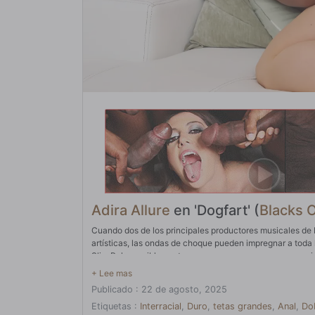
Adira Allure
en 'Dogfart' (
Blacks 
Cuando dos de los principales productores musicales de 
artísticas, las ondas de choque pueden impregnar a toda 
Slim Poke posiblemente se vaya para comenzar su propia
imperativo que se hiciera algo. Adira se dio cuenta ráp
Después de todo, a ambos hombres les encantaba probar e
Publicado : 22 de agosto, 2025
¿Por qué no ella? Y por qué no estar dentro de ella al mi
pueden complacer un par de erecciones a la vez. Chocola
Etiquetas :
Interracial
,
Duro
,
tetas grandes
,
Anal
,
Do