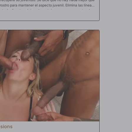
ostro para mantener el aspecto juvenil. Elimina las líneas
ante. La fuente máxima de proteínas es, por supuesto, el
 el mejor de todos, por eso todas las mujeres blancas lo
 ¿alguna vez has visto a una mujer blanca rechazar una
 gorda cuando se le da la oportunidad? Por supuesto que
e esperma caliente y derretido en la cara es la mejor
e. Así que su fiel ayudante se va a buscar la mayor
. Adira abandona el santuario de su tocador para
 masculinos y cestas para testículos. Oh, Dios mío, eso
ra puede pensar es en que le extraigan esa dulce semilla y
pollas como una mangosta enloquecida mientras chupa y
gras oscilantes. Las lleva hasta el dormitorio mientras
arillas de carne negra. Babeando y jadeando, chupa como
ue se acerca. Necesita esa semilla urgentemente. Su cutis
el rejuvenecimiento de la fuente de semen. Entonces
ulces y grumosas cargas de deliciosa masa de semen en la
erto: el amor se corre a chorros y esas grandes pollas
econocimiento de esta zorra de mujer que aprecia lo que
sona.
sions