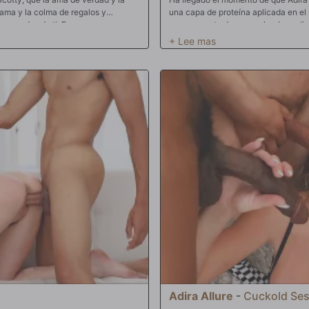
 ama y la colma de regalos y
una capa de proteína aplicada en el r
morados de ti. Es un gran
y arrugas y te da un resplandor radi
ira con dos agujeros. Las mujeres
semen. El semen del hombre negro es
hecho, sus líbidos y necesidades
buscan constantemente. Pregúntate:
amor de ambos hombres. A la vez.
mamada de una polla negra grande y
do de su ano y su túnel de chorros.
no. Saben que recibir una descarga d
as? Exige que ambos hombres
manera de conseguir un cutis radiant
onfines calientes de la fricción de
cantidad posible de semen masculino
llas que se presentan ante su
encontrarse con su multitud de palos
 por una entrada anal. A partir de
parece apetitoso. Todo en lo que Adi
. ¿Encontrará Adira el amor eterno
se la pongan en la cara. Ataca las 
cadura de semen caliente y salado
devora la enorme nación de pollas ne
abe, pero tienes que arriesgarte si
suda mientras atiende todas esas v
un vampiro corriendo hacia el sol q
la necesita. Su propio ser necesita 
comienzan a estallar. Chorreando d
boca, ella se baña en ella. Es tan ci
negras chorrean en un estruendoso r
un buen glaseado le hace a una per
Adira Allure
-
Cuckold Ses