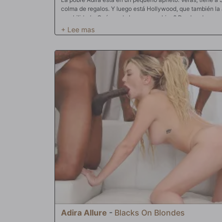
colma de regalos. Y luego está Hollywood, que también la
amabilidad. ¿Qué puede hacer una chica? Dos hombres ena
problema. Pero hay una razón por la que Dios bendijo a Ad
fueron diseñadas para acoger a dos hombres a la vez. De 
biológicas lo exigen. Adira sabe lo que quiere. Quiere el 
Sentir sus bombas de amor duras y embestidas en lo profun
¿Cómo puede rechazar una de estas enormes pollas negr
satisfagan sus necesidades y compitan por su amor en los c
la doble penetración. Tragando de un trago las enormes po
agujero del pie, pronto se encuentra montándolas y rogando
ahí, todo avanza a toda velocidad con dos agujeros llenos
con dos hombres? ¿O simplemente terminará con una salpi
por toda su cara como una típica noche en un club? Quién s
realmente lo quieres.
Adira Allure
-
Blacks On Blondes