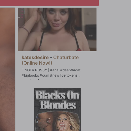
katesdesire
-
Chaturbate
(Online Now!)
FINGER PUSSY | #anal #deepthroat
#bigboobs #cum #new [69 tokens
remaining]