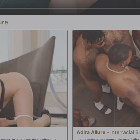
ure
Adira Allure
-
Interracial 
Scotty, que la ama de verdad y la
Ha llegado el momento de que Adira