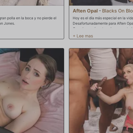
Aften Opal
-
Blacks On Bl
ran polla en la boca y no pierde el
Hoy es el día más especial en la vida
on Jones.
Desafortunadamente para Aften Opal, 
Con el corazón roto y desconcertada
Por suerte para ella, tiene un sueg
para asegurarse de que Aften tenga 
hecho de que tu novio te haya dejad
blanco? El suegro da un paso adela
de amigos del novio le proporcionen
su alma. Con cinco filetes de carne
bolsillo de la polla está lleno de ene
pollas gigantes le dejan un rastro d
se sacude y se sacude por todas part
completo de su horrible día y de ese 
importa que le meta esa gran polla ha
problemas. El último baño de esperm
bodas. Este es un día de boda para r