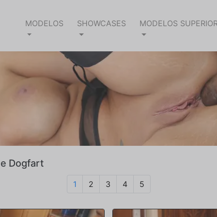
MODELOS
SHOWCASES
MODELOS SUPERIO
de Dogfart
1
2
3
4
5