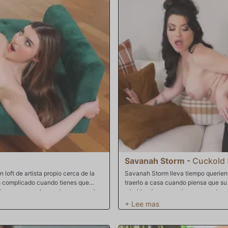
 culo, pero cuando ella saca esas
mujer. Ah, y que se joda con ella. S
dulces carnes, los melones pueden
suelta, la mujer está literalmente m
o en la boca de Rissa. Joder, sabe
polla. Chupando y babeando como una
s su apretada coña. Pulido y pulido,
traga el palo de carne. Pronto esa po
. Después de unas cuantas
Joder, esto es un coño de la hostia,
l: ese ojo marrón que guiña un ojo y
a la esposa caliente para deleite de 
 su primera vez, el señor P está
felicidad comparte con su amigo.
en del
 como si fuera suyo. Una fuente de
o bien hecho.
Savanah Storm
-
Cuckold 
loft de artista propio cerca de la
Savanah Storm lleva tiempo queriend
 Es complicado cuando tienes que
traerlo a casa cuando piensa que su
linos para que le ayude a mover el
y hablando muy sucio con su entrenad
 Chocolate, que hace que su
de la esquina, sorprendido por su tr
, siente que debería darle algo al
pene que se desvanece y le promete 
 coño siempre es algo que a los
escuchando su comportamiento desca