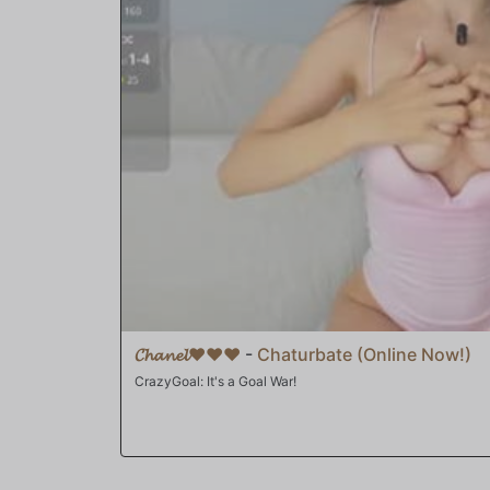
hombres les encanta cuando ella se lo ofrece. Cuando sale
mucho. Es jodidamente enorme. Pronto está follando duro
dejando un buen filete tubular. Corriendo una y otra vez, 
nuevo espacio de vida. Ojalá pueda divertirse así con todo
𝓒𝓱𝓪𝓷𝓮𝓵❤️❤️❤️
-
Chaturbate (Online Now!)
CrazyGoal: It's a Goal War!