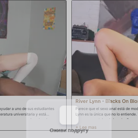
por una tarjeta verde? Anissa dice q
ofrece anal para atraer a Musa. Cua
trasera y el coño, es un poco difícil
polla dura enterrada en su boca y p
River Lynn
-
Blacks On Bl
ayudar a uno de sus estudiantes
Parece que el sexo anal está de mod
eratura universitaria y está
Lynn es la única que no lo entiende
a permanecer en el equipo de
orgasmos rectales de la nube 9 que 
 ha pasado al final del día del Dr.
rubia del campus bastante abatida. 
as, planea darle las respuestas al
fuerte, River confronta a su novio d
especialmente sentada en las rodillas
O comienza a golpear la carretera an