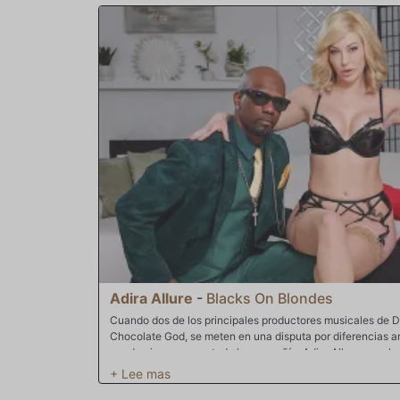
del Dr. Sudan mientras le da respuestas, pero cuando se 
húmeda muy distintiva en su muslo. Terriblemente avergonz
Sudan la hace sentir de esta manera, a lo que Don deja ca
darle un beso profundo y anhelante. Ella responde de la 
y ofreciéndole todo lo que tiene.
Adira Allure
-
Blacks On Blondes
Cuando dos de los principales productores musicales de D
Chocolate God, se meten en una disputa por diferencias ar
pueden impregnar a toda la compañía. Adira Allure es solo 
importancia de que Slim Poke posiblemente se vaya para
algunos de los mayores éxitos que la compañía había produ