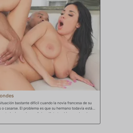
erca para escuchar mientras obviamente pasan a cosas más
estar en silencio, sube sigilosamente las escaleras para
 hacerlo. Para entonces, Savanah tiene la polla de Will
 la penetre más. Silas no puede evitar notar cómo su
se sienta para sacar la polla y masturbarse con el
 el éxtasis, Savanah se da cuenta de que su marido está
dida. Silas se acerca para enfrentarse a ellos, pero con su
rgumento carece de fundamento. Es evidente que está
ah vuelve enseguida a ello burlándose de su marido con
ndo le dice a Silas que se arrodille para lamer su vagina
uede hacerlo a partir de ahora cuando quiera. Este trato se
ren con su semen, pero con Silas lamiendo, ambos se
 ahora esposa cuckold.
londes
tuación bastante difícil cuando la novia francesa de su
 o casarse. El problema es que su hermano todavía está
e todavía, por lo que Anissa Kate tendría que abandonar
 a Francia y le pregunta si Musa podría casarse con ella
ral y principios, Musa siente que no puede perpetrar una
r como si ella fuera realmente su esposa y no solo hacerlo