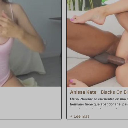
 su polla, madre mía, se excita
corriendo y Silas, el marido, se ac
 con esa pequeña coño suya,
sucias. Quitándose los zapatos para 
Julia realmente está rompiendo en su
ver qué hacen y jadea en silencio al
s sus vecinos.
bien dentro de ella y suplicando que
propia polla se endurece al verlos y 
espectáculo obsceno. Finalmente, en
sentado allí y se echa atrás, sorpren
propia polla fuera y muy dura, su a
disfrutando del espectáculo y Savan
su comportamiento provocador. Y cua
sucia y usada y estirada, sabe que p
cierra cuando ambos hombres la cub
cargan y suben más para besar a su
Anissa Kate
-
Blacks On B
Musa Phoenix se encuentra en una si
hermano tiene que abandonar el país
casado y legalmente no puede casars
el país. Pero Anissa no quiere volver
rápidamente. Siendo un hombre de mo
farsa como esta. ¿Cómo podría actua