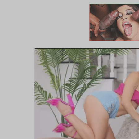
algo. Adira se dio cuenta rápidamente de que tenían más
durante su lucha. Después de todo, a ambos hombres les 
rosado de ella. Incluso habían hablado de follar con una ch
qué no estar dentro de ella al mismo tiempo a la vez. Desp
construidas con dos agujeros y pueden complacer un par 
God y Slim Poke se sorprendieron al principio, pero rápid
podría ser una solución amable. Pronto, enormes palitos de
ondeaban en la cara feliz de la rubia mientras los devorab
polla golpeó su coño y pronto se dirigieron directamente a
trasera. La doble penetración estaba ahora a solo unos mi
preadolescente se retorció en anticipación del estruendo d
comenzar. Oh, de hecho, estaba encendido, mis cautivado
regocíjate mientras esos cohetes de polla golpeaban sus a
ella chillaba de placer como la puta de polla que era. Orga
cuerpo retorcido mientras su esfínter y las paredes de la 
de amor de mamba jamba. Pronto, esos miembros venosos
cara con una sopa de hombre humeante. Es hora de dejar f
tenemos éxitos que hacer aquí en Dogfart Records.