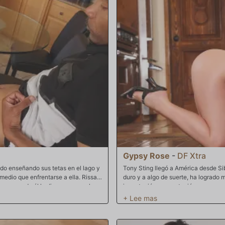
Gypsy Rose
-
DF Xtra
do enseñando sus tetas en el lago y
Tony Sting llegó a América desde Sib
medio que enfrentarse a ella. Rissa
duro y a algo de suerte, ha logrado
ro cuando él le dice que no se lo
importación y exportación, una gran 
ra que ella está hablando de sexo
esposa, Gypsy Rose. Tony es muy af
e para la universidad. Preparado
compartir su fortuna con su amigo S
 universidad este otoño, los chicos
de su esposa. Es tan buena en la c
 El señor P, por supuesto, se
disfruten. A Tony le encantaría ver e