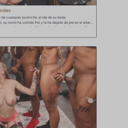
ondes
 de cualquier jovencita: el día de su boda.
su novio ha comido frío y la ha dejado de pie en el altar.
, el mundo entero de Aften se ha derrumbado sobre ella.
ro como Tee Reel, que toma el asunto en sus propias manos
un día para recordar. ¿Qué mejor manera de superar el
o que tener un tren de pollas enormes en tu pequeño coño
nte a lo grande e inmediatamente consigue que un grupo
 a Aften un montón de pollas grandes para llenar su boca y
 gigantes zumbando alrededor de su cara, su pequeño
rgía mientras tiene ganas de follar. Una tras otra, esas
e amor en el coño mientras le dan una buena paliza. Aften
es mientras se corre una y otra vez. Se ha olvidado por
hombre con el que se iba a casar. A esta novia solo le
sta el fondo y que la folle mientras ella se olvida de sus
a que le dan sabe mucho mejor que cualquier tarta de
ecordar.