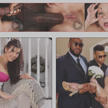
 en común de lo que habían pensado
encantaba probar ese dulce coño
ica juntos. ¿Por qué no ella? Y por
ués de todo, las mujeres están
de erecciones a la vez. Chocolate
amente se dieron cuenta de que esta
 carne bulbosos al estilo rapero
a con avidez. Una tras otra, cada
 su acuna de polla por la puerta
nutos de distancia y su
el bistec de tubo a punto de
s lectores salivando. Escucha y
gujeros profunda y fuerte mientras
smo tras orgasmo rastrillaron su
vagina bailaban un resbaladizo batido
 e hinchados estaban pegando su
luir esos jugos creativos porque