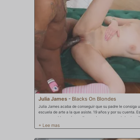
sorprende un poco cuando Rissa le pide que la folle por el
tetas enormes que tiene, decide intentarlo. Chupar esas 
poner duro el pene, rápido y la lamida, lo tenía bien metid
chupar una polla. Lo único mejor que su boca en tu polla e
es un lugar maravilloso para aparcar un torpedo de carne
posiciones de golpecitos vaginales, llega al plato principa
hace pucheros. Tras algunos tropiezos al principio, oye, es
hasta el fondo metido en la cola trasera y arrasando sin parar. Rissa pronto se sube al tr
assgasmo hacia el cielo mientras Mr. P cierra ese agujero
semen en la cara es la recompensa de Rissa por un trabaj
Julia James
-
Blacks On Blondes
Julia James acaba de conseguir que su padre le consiga un 
escuela de arte a la que asiste. 19 años y por su cuenta.
mover muebles, así que ella va a buscar a uno de los inqui
sofá. Es un hombre guapo y extremadamente alto, Dios de
pequeño coño se mueva y gotee. Con las bragas empapadas
buen samaritano por ayudarla a mover el sofá. Un poco de