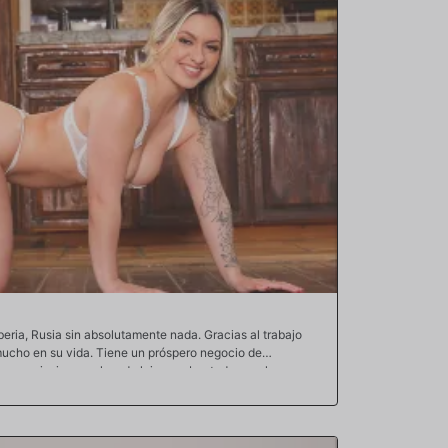
eria, Rusia sin absolutamente nada. Gracias al trabajo
 mucho en su vida. Tiene un próspero negocio de
casa, piscina, coches de lujo y, sobre todo, una hermosa
ortunado. De hecho, se siente tan afortunado que quiere
lim Poke. Especialmente su mayor tesoro: el coño mágico
ama que quiere que sus amigos más cercanos también la
sto. Así que hoy trae a uno de sus amigos para follarse a su