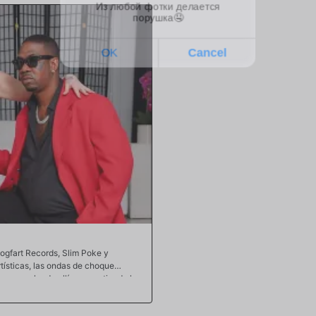
pone de pie, ha dejado una mancha
ningún hombre quiere que otro hombr
ada, tiene que admitir que el Dr.
Especialmente no la puerta trasera.
er sus papeles y se pone de pie para
de úteros y deja que River comience 
misma manera poniéndose de rodillas
espuma hasta que está lista para que
por su máquina para hacer brownies.
está empezando a entenderlo. Esa s
parte más baja de su cuerpo. Su prop
anal que está ardiendo fuera de con
mientras su clítoris comienza a vibr
sacudiendo nuestro mameluco de culo
precipita a través de la galaxia del 
profundas de su jugoso culo. De esto se trata la universidad. Ahora conoce su misión. Para
aprender cosas nuevas. Buscar auda
llenar su alma.
ogfart Records, Slim Poke y
tísticas, las ondas de choque
una empleada allí, pero entiende la
 comenzar su propia empresa. Tuvo
cido. Era imperativo que se hiciera