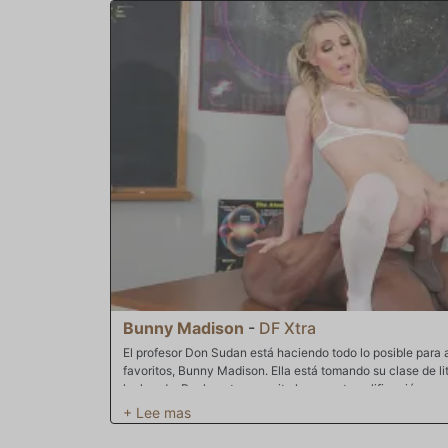
Bunny Madison
-
DF Xtra
El profesor Don Sudan está haciendo todo lo posible para 
favoritos, Bunny Madison. Ella está tomando su clase de lit
luchando. Realmente necesita hacer esta calificación par
porristas y también en su hermandad muy prominente. Bunny
Sudan para recibir instrucción privada y, como muchas cos
cuestionario sorpresa al día siguiente. Lo hace muy bien, 