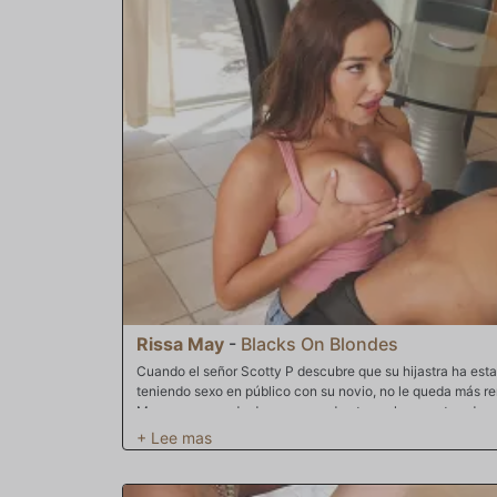
Rissa May
-
Blacks On Blondes
Cuando el señor Scotty P descubre que su hijastra ha esta
teniendo sexo en público con su novio, no le queda más re
May se sorprende de que su padrastro se haya enterado, pe
contará a su madre, ella se siente aliviada. De hecho, aho
con un hombre mayor, quizá él pueda ayudarla a preparars
para el sexo anal, claro. Rissa sabe que cuando entre en la
querrán algo más que solo coño. Los universitarios son así.