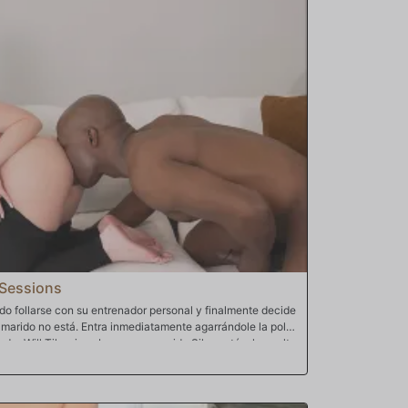
lim lleva una serpiente de pantalón enorme y cuando la
ordisqueando las riendas para meterla en la cavidad de su
 zorra feliz, está en el paraíso de los cerdos mientras se
lla está hasta el fondo en su túnel de placer goteante.
 es todo lo que Slim puede pensar mientras folla con fuerza
su marido ruso Tony, que sonríe y sonríe al ver cuánta
Sessions
o follarse con su entrenador personal y finalmente decide
 marido no está. Entra inmediatamente agarrándole la polla
or Will Tile, sin saber que su marido Silas está a la vuelta
aición. Savanah cae de rodillas para saborear ese enorme
que su marido no está allí. Sin saber que ahora está
rado a la vuelta de la esquina. La pareja sucia sube