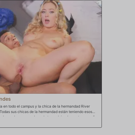
ue debería conocerla en el sentido bíblico y aún más
ndo una mujer tan caliente como Anissa ofrece la puerta
 decir que no. Lo siguiente que sabes es que Musa tiene su
ronto está tocando ambos agujeros mientras la conoce.
ondes
a en todo el campus y la chica de la hermandad River
. Todas sus chicas de la hermandad están teniendo esos
solo una buena por el puede traer, dejando a esta pequeña
Nadie quiere sentirse excluido. Con el FOMO golpeando
e toda la vida y analfóbico Lawson Jones con un ultimátum.
al o ella encontrará a alguien que lo haga. Maldita sea,