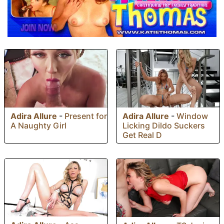
Adira Allure
-
Window
Adira Allure
-
Present for
Licking Dildo Suckers
A Naughty Girl
Get Real D