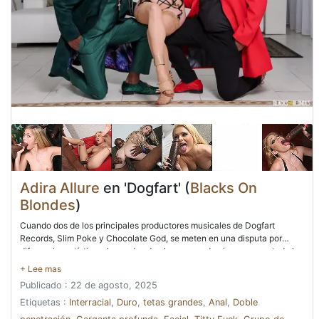
Adira Allure
en 'Dogfart' (
Blacks On
Blondes
)
Cuando dos de los principales productores musicales de Dogfart
Records, Slim Poke y Chocolate God, se meten en una disputa por
diferencias artísticas, las ondas de choque pueden impregnar a toda la
compañía. Adira Allure es solo una empleada allí, pero entiende la
importancia de que Slim Poke posiblemente se vaya para comenzar su
Publicado : 22 de agosto, 2025
propia empresa. Tuvo algunos de los mayores éxitos que la compañía
había producido. Era imperativo que se hiciera algo. Adira se dio cuenta
Etiquetas :
Interracial
,
Duro
,
tetas grandes
,
Anal
,
Doble
rápidamente de que tenían más en común de lo que habían pensado