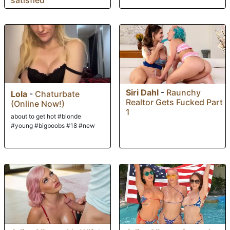
Siri Dahl
-
Raunchy
Lola
-
Chaturbate
Realtor Gets Fucked Part
(Online Now!)
1
about to get hot #blonde
#young #bigboobs #18 #new