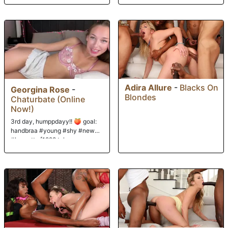
Adira Allure
-
Blacks On
Georgina Rose
-
Blondes
Chaturbate (Online
Now!)
3rd day, humppdayy!! 🍑 goal:
handbraa #young #shy #new
#brunette [1998 tokens
remaining]