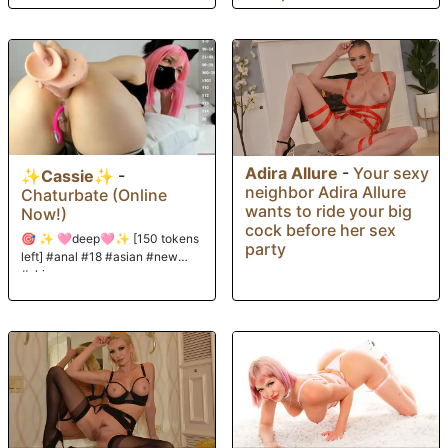
Adira Allure
-
Your sexy
✨Cassie✨
-
neighbor Adira Allure
Chaturbate (Online
wants to ride your big
Now!)
cock before her sex
🎯 ✨ 🩷deep🩷✨ [150 tokens
party
left] #anal #18 #asian #new
#skinny