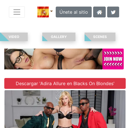
Únete al sitio
VIDEO
GALLERY
SCENES
Descargar 'Adira Allure en Blacks On Blondes'