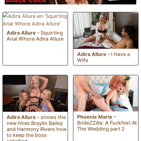
Adira Allure
-
Squirting
Anal Whore Adira Allure
Adira Allure
-
I Have a
Wife
Phoenix Marie
-
Adira Allure
-
shows the
BrideZZilla: A Fuckfest At
new hires Braylin Bailey
The Wedding part 2
and Harmony Rivers how
to keep the boss
satisfied