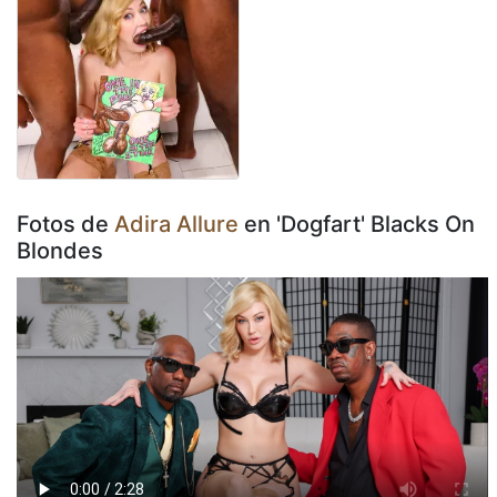
Fotos de
Adira Allure
en 'Dogfart' Blacks On
Blondes