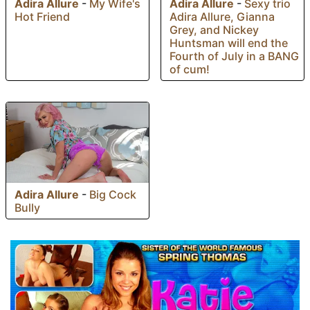
Adira Allure
-
My Wife's
Adira Allure
-
Sexy trio
Hot Friend
Adira Allure, Gianna
Grey, and Nickey
Huntsman will end the
Fourth of July in a BANG
of cum!
Adira Allure
-
Big Cock
Bully