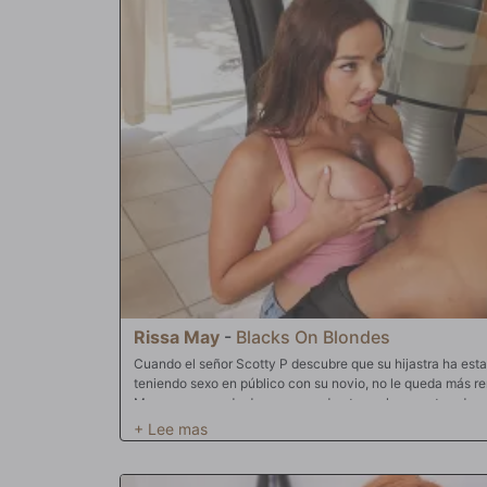
Rissa May
-
Blacks On Blondes
Cuando el señor Scotty P descubre que su hijastra ha esta
teniendo sexo en público con su novio, no le queda más re
May se sorprende de que su padrastro se haya enterado, pe
contará a su madre, ella se siente aliviada. De hecho, aho
con un hombre mayor, quizá él pueda ayudarla a preparars
para el sexo anal, claro. Rissa sabe que cuando entre en la
querrán algo más que solo coño. Los universitarios son así.