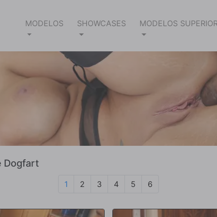
MODELOS
SHOWCASES
MODELOS SUPERIO
e Dogfart
1
2
3
4
5
6