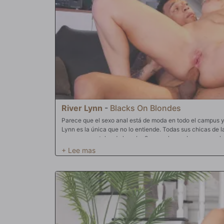
River Lynn
-
Blacks On Blondes
Parece que el sexo anal está de moda en todo el campus y
Lynn es la única que no lo entiende. Todas sus chicas de
orgasmos rectales de la nube 9 que solo una buena por el
rubia del campus bastante abatida. Nadie quiere sentirse
fuerte, River confronta a su novio de toda la vida y anal
O comienza a golpear la carretera anal o ella encontrará a
ningún hombre quiere que otro hombre esté golpeando los 
Especialmente no la puerta trasera. Lawson se chupa las 
de úteros y deja que River comience a darse un festín. De
espuma hasta que está lista para que esa varilla de carnero
por su máquina para hacer brownies. Primero duele y comie
está empezando a entenderlo. Esa sensación. Ese pulso ah