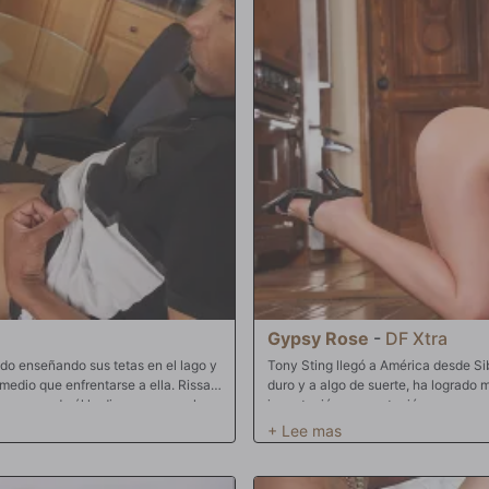
Gypsy Rose
-
DF Xtra
do enseñando sus tetas en el lago y
Tony Sting llegó a América desde Sib
medio que enfrentarse a ella. Rissa
duro y a algo de suerte, ha logrado
ro cuando él le dice que no se lo
importación y exportación, una gran 
ra que ella está hablando de sexo
esposa, Gypsy Rose. Tony es muy af
e para la universidad. Preparado
compartir su fortuna con su amigo S
 universidad este otoño, los chicos
de su esposa. Es tan buena en la c
 El señor P, por supuesto, se
disfruten. A Tony le encantaría ver e