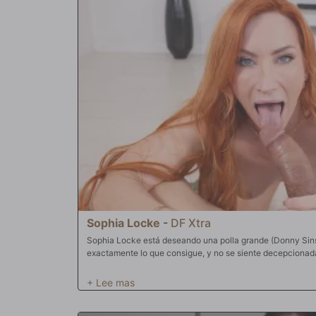
sorprende un poco cuando Rissa le pide que la folle por el
tetas enormes que tiene, decide intentarlo. Chupar esas 
poner duro el pene, rápido y la lamida, lo tenía bien metid
chupar una polla. Lo único mejor que su boca en tu polla e
es un lugar maravilloso para aparcar un torpedo de carne
posiciones de golpecitos vaginales, llega al plato principa
hace pucheros. Tras algunos tropiezos al principio, oye, es
hasta el fondo metido en la cola trasera y arrasando sin parar. Rissa pronto se sube al tr
assgasmo hacia el cielo mientras Mr. P cierra ese agujero
semen en la cara es la recompensa de Rissa por un trabaj
Sophia Locke
-
DF Xtra
Sophia Locke está deseando una polla grande (Donny Sins
exactamente lo que consigue, y no se siente decepcionad