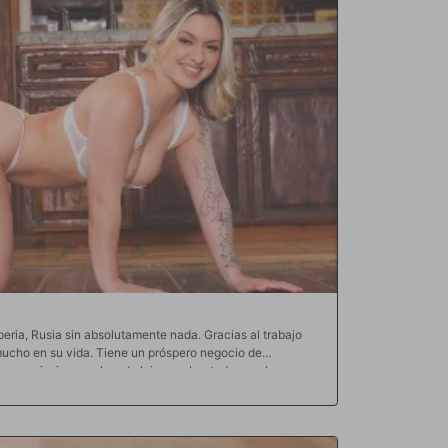
eria, Rusia sin absolutamente nada. Gracias al trabajo
 mucho en su vida. Tiene un próspero negocio de
casa, piscina, coches de lujo y, sobre todo, una hermosa
ortunado. De hecho, se siente tan afortunado que quiere
lim Poke. Especialmente su mayor tesoro: el coño mágico
ama que quiere que sus amigos más cercanos también la
sto. Así que hoy trae a uno de sus amigos para follarse a su