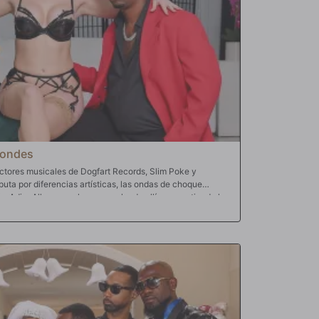
londes
ctores musicales de Dogfart Records, Slim Poke y
uta por diferencias artísticas, las ondas de choque
 Adira Allure es solo una empleada allí, pero entiende la
lemente se vaya para comenzar su propia empresa. Tuvo
a compañía había producido. Era imperativo que se hiciera
nte de que tenían más en común de lo que habían pensado
 a ambos hombres les encantaba probar ese dulce coño
o de follar con una chica juntos. ¿Por qué no ella? Y por
 tiempo a la vez. Después de todo, las mujeres están
den complacer un par de erecciones a la vez. Chocolate
 principio, pero rápidamente se dieron cuenta de que esta
to, enormes palitos de carne bulbosos al estilo rapero