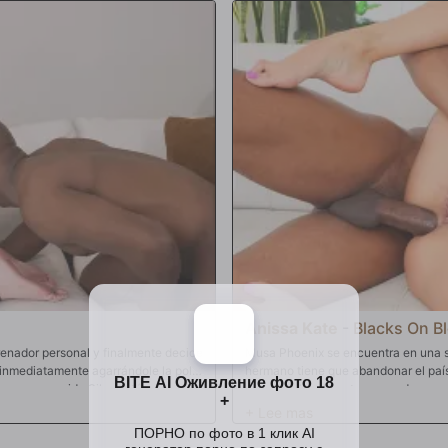
Montando esa polla con fuerza y sud
polla. Es recompensada como una bue
sonrisa que siempre le regala el glor
Anissa Kate
-
Blacks On B
renador personal y finalmente decide
Musa Phoenix se encuentra en una si
 inmediatamente agarrándole la polla
hermano tiene que abandonar el país
 que su marido Silas está a la vuelta
casado y legalmente no puede casars
e rodillas para saborear ese enorme
el país. Pero Anissa no quiere volver
allí. Sin saber que ahora está
rápidamente. Siendo un hombre de mo
a esquina. La pareja sucia sube
farsa como esta. ¿Cómo podría actua