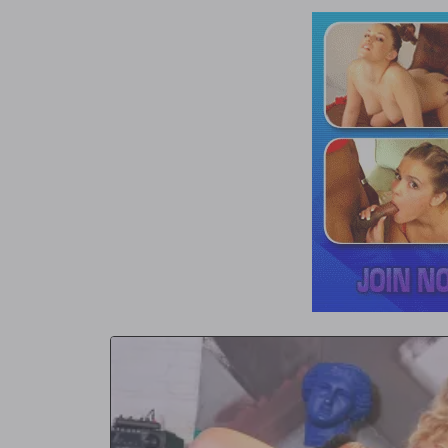
cuestionario sorpresa al día siguiente. Lo hace muy bien, 
del Dr. Sudan mientras le da respuestas, pero cuando se 
húmeda muy distintiva en su muslo. Terriblemente avergonz
Sudan la hace sentir de esta manera, a lo que Don deja ca
darle un beso profundo y anhelante. Ella responde de la 
y ofreciéndole todo lo que tiene.