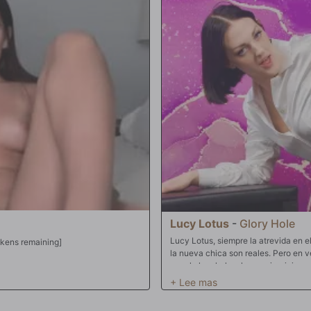
hombres les encanta cuando ella se l
mucho. Es jodidamente enorme. Pron
dejando un buen filete tubular. Corr
nuevo espacio de vida. Ojalá pueda d
Lucy Lotus
-
Glory Hole
Lucy Lotus, siempre la atrevida en el
ldo @ goal #19 #young #new #skinny [0 tokens remaining]
la nueva chica son reales. Pero en v
por el glory hole y hacer ejercicio
en el trabajo hoy en día la ha llevad
suele encontrar pollas grandes allí 
grueso para darle lo que necesitaba. 