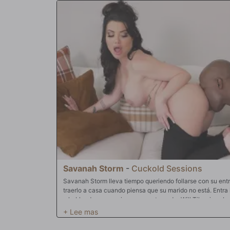
Savanah Storm
-
Cuckold Sessions
Savanah Storm lleva tiempo queriendo follarse con su ent
traerlo a casa cuando piensa que su marido no está. Entra
y hablando muy sucio con su entrenador Will Tile, sin saber
de la esquina, sorprendido por su traición. Savanah cae d
pene que se desvanece y le promete que su marido no está 
escuchando su comportamiento descarado a la vuelta de l