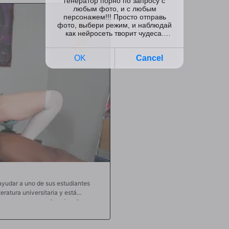
entras obviamente pasan a cosas más
por una tarjeta verde? Anissa dice q
e sigilosamente las escaleras para
ofrece anal para atraer a Musa. Cua
s, Savanah tiene la polla de Will
trasera y el coño, es un poco difícil
 no puede evitar notar cómo su
polla dura enterrada en su boca y p
a polla y masturbarse con el
se da cuenta de que su marido está
ara enfrentarse a ellos, pero con su
ndamento. Es evidente que está
 ello burlándose de su marido con
e se arrodille para lamer su vagina
de ahora cuando quiera. Este trato se
o con Silas lamiendo, ambos se
.
ayudar a uno de sus estudiantes
eratura universitaria y está
a permanecer en el equipo de
 ha pasado al final del día del Dr.
as, planea darle las respuestas al