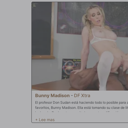
corriendo y Silas, el marido, se acerca para escuchar mi
sucias. Quitándose los zapatos para estar en silencio, sub
ver qué hacen y jadea en silencio al hacerlo. Para entonce
bien dentro de ella y suplicando que la penetre más. Silas
propia polla se endurece al verlos y se sienta para sacar l
espectáculo obsceno. Finalmente, en el éxtasis, Savanah 
sentado allí y se echa atrás, sorprendida. Silas se acerca p
propia polla fuera y muy dura, su argumento carece de fu
disfrutando del espectáculo y Savanah vuelve enseguida a
su comportamiento provocador. Y cuando le dice a Silas qu
sucia y usada y estirada, sabe que puede hacerlo a partir 
cierra cuando ambos hombres la cubren con su semen, per
cargan y suben más para besar a su ahora esposa cuckold
Bunny Madison
-
DF Xtra
El profesor Don Sudan está haciendo todo lo posible para 
favoritos, Bunny Madison. Ella está tomando su clase de lit
luchando. Realmente necesita hacer esta calificación par
porristas y también en su hermandad muy prominente. Bunny
Sudan para recibir instrucción privada y, como muchas cos