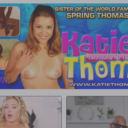
especialmente sentada en las rodillas
pone de pie, ha dejado una mancha
ada, tiene que admitir que el Dr.
er sus papeles y se pone de pie para
misma manera poniéndose de rodillas