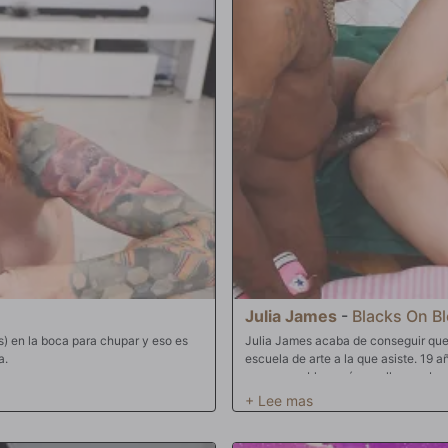
 culo, pero cuando ella saca esas
mujer. Ah, y que se joda con ella. S
dulces carnes, los melones pueden
suelta, la mujer está literalmente m
o en la boca de Rissa. Joder, sabe
polla. Chupando y babeando como una
s su apretada coña. Pulido y pulido,
traga el palo de carne. Pronto esa po
. Después de unas cuantas
Joder, esto es un coño de la hostia,
l: ese ojo marrón que guiña un ojo y
a la esposa caliente para deleite de 
 su primera vez, el señor P está
felicidad comparte con su amigo.
en del
 como si fuera suyo. Una fuente de
o bien hecho.
Julia James
-
Blacks On B
) en la boca para chupar y eso es
Julia James acaba de conseguir que s
a.
escuela de arte a la que asiste. 19 
mover muebles, así que ella va a bus
sofá. Es un hombre guapo y extrema
pequeño coño se mueva y gotee. Con
buen samaritano por ayudarla a move