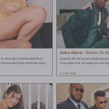
Adira Allure
-
Blacks On B
 la chica de la hermandad River
Cuando dos de los principales produ
 la hermandad están teniendo esos
Chocolate God, se meten en una disp
 puede traer, dejando a esta pequeña
pueden impregnar a toda la compañía.
 excluido. Con el FOMO golpeando
importancia de que Slim Poke posib
fóbico Lawson Jones con un ultimátum.
algunos de los mayores éxitos que l
 alguien que lo haga. Maldita sea,
algo. Adira se dio cuenta rápidame
agujeros de sus perras.
durante su lucha. Después de todo,
pelotas y saca su enorme destructor
rosado de ella. Incluso habían hablad
sde la boca hasta el coño, se hace
qué no estar dentro de ella al mismo
 rígida y sobresaliente se deslice
construidas con dos agujeros y pue
nza a suceder el viaje suave. Ella
God y Slim Poke se sorprendieron al
ora que está vibrando desde la
podría ser una solución amable. Pron