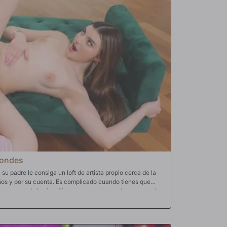
lim lleva una serpiente de pantalón enorme y cuando la
ordisqueando las riendas para meterla en la cavidad de su
 zorra feliz, está en el paraíso de los cerdos mientras se
lla está hasta el fondo en su túnel de placer goteante.
 es todo lo que Slim puede pensar mientras folla con fuerza
su marido ruso Tony, que sonríe y sonríe al ver cuánta
londes
u padre le consiga un loft de artista propio cerca de la
años y por su cuenta. Es complicado cuando tienes que
car a uno de los inquilinos para que le ayude a mover el
damente alto, Dios de Chocolate, que hace que su
 las bragas empapadas, siente que debería darle algo al
r el sofá. Un poco de coño siempre es algo que a los