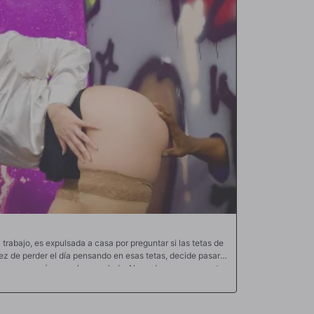
o ofrece. Cuando sale su polla, madre mía, se excita
to está follando duro con esa pequeña coño suya,
iendo una y otra vez, Julia realmente está rompiendo en su
ivertirse así con todos sus vecinos.
 trabajo, es expulsada a casa por preguntar si las tetas de
ez de perder el día pensando en esas tetas, decide pasar
 con esa energía sexual acumulada. No poder conocer gente
o a buscar este tipo de formas alternativas de excitarse y
además. Hoy no fue diferente y encontró un pene largo y
Incluso le agarra bien el grueso trasero y el coño.