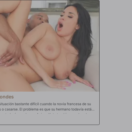
ando, se pone desnuda para follar y chupar bien esa
na zorra con una gran carga en la cara y las tetas y una
y hole.
londes
tuación bastante difícil cuando la novia francesa de su
 o casarse. El problema es que su hermano todavía está
e todavía, por lo que Anissa Kate tendría que abandonar
 a Francia y le pregunta si Musa podría casarse con ella
ral y principios, Musa siente que no puede perpetrar una
r como si ella fuera realmente su esposa y no solo hacerlo