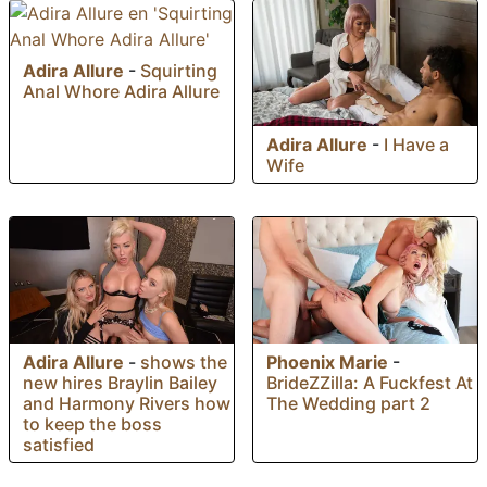
Adira Allure
-
Squirting
Anal Whore Adira Allure
Adira Allure
-
I Have a
Wife
Phoenix Marie
-
Adira Allure
-
shows the
BrideZZilla: A Fuckfest At
new hires Braylin Bailey
The Wedding part 2
and Harmony Rivers how
to keep the boss
satisfied