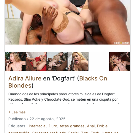
Adira Allure
en 'Dogfart' (
Blacks On
Blondes
)
Cuando dos de los principales productores musicales de Dogfart
Records, Slim Poke y Chocolate God, se meten en una disputa por
diferencias artísticas, las ondas de choque pueden impregnar a toda la
compañía. Adira Allure es solo una empleada allí, pero entiende la
importancia de que Slim Poke posiblemente se vaya para comenzar su
Publicado : 22 de agosto, 2025
propia empresa. Tuvo algunos de los mayores éxitos que la compañía
había producido. Era imperativo que se hiciera algo. Adira se dio cuenta
Etiquetas :
Interracial
,
Duro
,
tetas grandes
,
Anal
,
Doble
rápidamente de que tenían más en común de lo que habían pensado