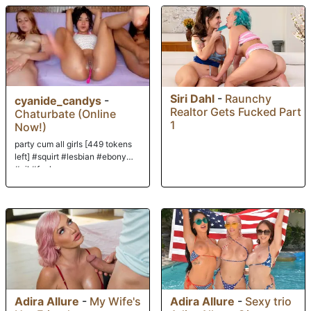
Siri Dahl
-
Raunchy
cyanide_candys
-
Realtor Gets Fucked Part
Chaturbate (Online
1
Now!)
party cum all girls [449 tokens
left] #squirt #lesbian #ebony
#oil #fuck
Adira Allure
-
My Wife's
Adira Allure
-
Sexy trio