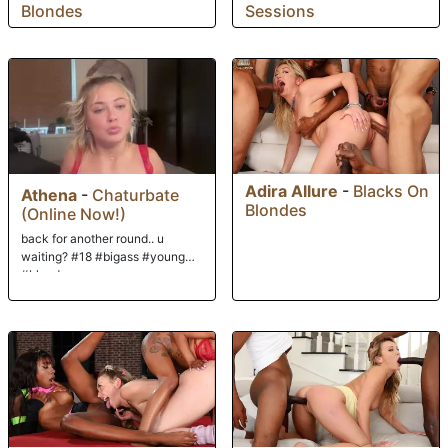
Blondes
Sessions
Adira Allure
-
Blacks On
Athena
-
Chaturbate
Blondes
(Online Now!)
back for another round.. u
waiting? #18 #bigass #young
#blonde