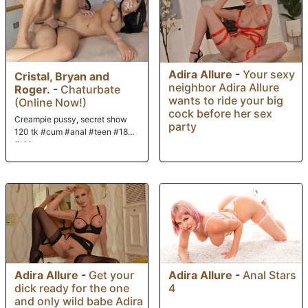
Adira Allure
-
Your sexy
Cristal, Bryan and
neighbor Adira Allure
Roger.
-
Chaturbate
wants to ride your big
(Online Now!)
cock before her sex
Creampie pussy, secret show
party
120 tk #cum #anal #teen #18
#skinny
Adira Allure
-
Anal Stars
Adira Allure
-
Get your
4
dick ready for the one
and only wild babe Adira