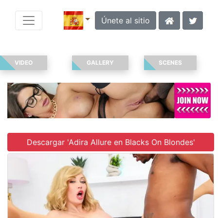
Únete al sitio
VIDEO
GALLERY
SCENES
Descargar 'Adira Allure en Blacks On Blondes'