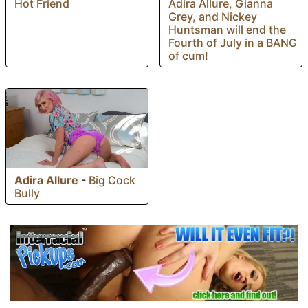
Hot Friend
Adira Allure, Gianna
Grey, and Nickey
Huntsman will end the
Fourth of July in a BANG
of cum!
Adira Allure
-
Big Cock
Bully