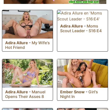
Adira Allure
-
Moms
Scout Leader - S16:E4
Adira Allure
-
My Wife's
Hot Friend
Ember Snow
-
Girl's
Adira Allure
-
Manuel
Night In
Opens Their Asses 8