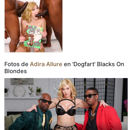
Fotos de
Adira Allure
en 'Dogfart' Blacks On
Blondes