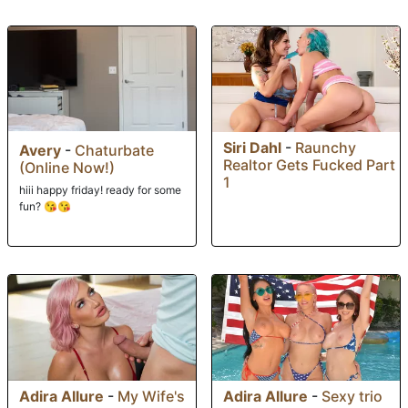
Siri Dahl
-
Raunchy
Avery
-
Chaturbate
Realtor Gets Fucked Part
(Online Now!)
1
hiii happy friday! ready for some
fun? 😘😘
Adira Allure
-
My Wife's
Adira Allure
-
Sexy trio