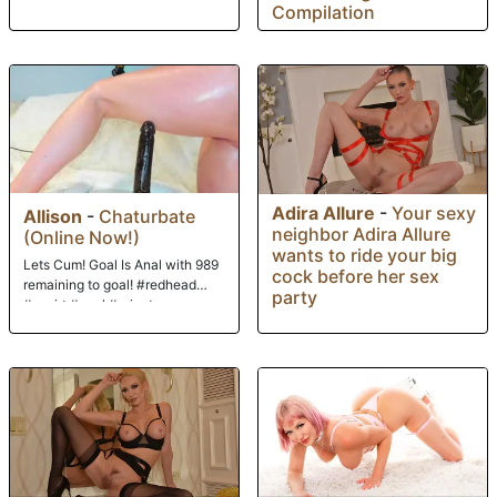
Compilation
Adira Allure
-
Your sexy
Allison
-
Chaturbate
neighbor Adira Allure
(Online Now!)
wants to ride your big
Lets Cum! Goal Is Anal with 989
cock before her sex
remaining to goal! #redhead
party
#squirt #anal #private