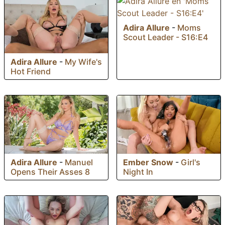
Adira Allure
-
Moms
Scout Leader - S16:E4
Adira Allure
-
My Wife's
Hot Friend
Ember Snow
-
Girl's
Adira Allure
-
Manuel
Night In
Opens Their Asses 8