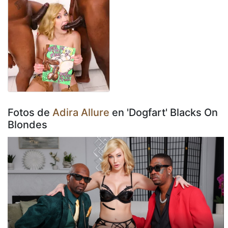
Fotos de
Adira Allure
en 'Dogfart' Blacks On
Blondes