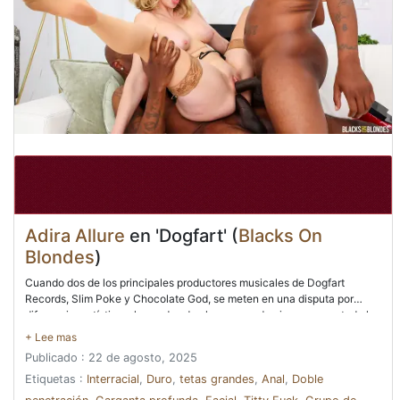
Adira Allure
en 'Dogfart' (
Blacks On
Blondes
)
Cuando dos de los principales productores musicales de Dogfart
Records, Slim Poke y Chocolate God, se meten en una disputa por
diferencias artísticas, las ondas de choque pueden impregnar a toda la
compañía. Adira Allure es solo una empleada allí, pero entiende la
importancia de que Slim Poke posiblemente se vaya para comenzar su
Publicado : 22 de agosto, 2025
propia empresa. Tuvo algunos de los mayores éxitos que la compañía
había producido. Era imperativo que se hiciera algo. Adira se dio cuenta
Etiquetas :
Interracial
,
Duro
,
tetas grandes
,
Anal
,
Doble
rápidamente de que tenían más en común de lo que habían pensado