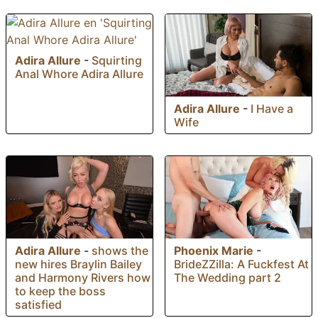
Adira Allure
-
Squirting
Anal Whore Adira Allure
Adira Allure
-
I Have a
Wife
Phoenix Marie
-
Adira Allure
-
shows the
BrideZZilla: A Fuckfest At
new hires Braylin Bailey
The Wedding part 2
and Harmony Rivers how
to keep the boss
satisfied