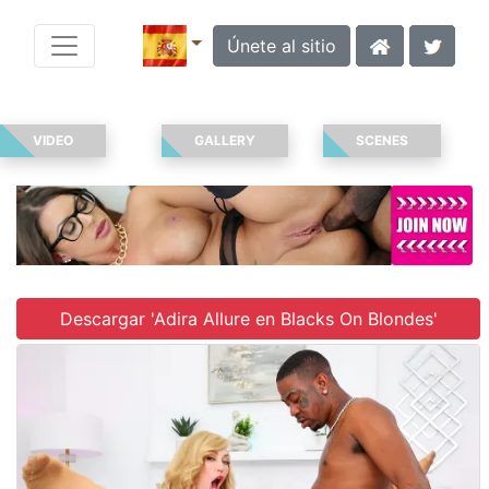
Únete al sitio
VIDEO
GALLERY
SCENES
Descargar 'Adira Allure en Blacks On Blondes'