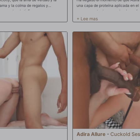
 ama y la colma de regalos y
una capa de proteína aplicada en el r
morados de ti. Es un gran
y arrugas y te da un resplandor radi
ira con dos agujeros. Las mujeres
semen. El semen del hombre negro es
hecho, sus líbidos y necesidades
buscan constantemente. Pregúntate:
amor de ambos hombres. A la vez.
mamada de una polla negra grande y
do de su ano y su túnel de chorros.
no. Saben que recibir una descarga d
as? Exige que ambos hombres
manera de conseguir un cutis radiant
onfines calientes de la fricción de
cantidad posible de semen masculino
llas que se presentan ante su
encontrarse con su multitud de palos
 por una entrada anal. A partir de
parece apetitoso. Todo en lo que Adi
. ¿Encontrará Adira el amor eterno
se la pongan en la cara. Ataca las 
cadura de semen caliente y salado
devora la enorme nación de pollas ne
abe, pero tienes que arriesgarte si
suda mientras atiende todas esas v
un vampiro corriendo hacia el sol q
la necesita. Su propio ser necesita 
comienzan a estallar. Chorreando d
boca, ella se baña en ella. Es tan ci
negras chorrean en un estruendoso r
un buen glaseado le hace a una per
Adira Allure
-
Cuckold Ses