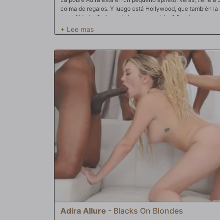
colma de regalos. Y luego está Hollywood, que también la
amabilidad. ¿Qué puede hacer una chica? Dos hombres ena
problema. Pero hay una razón por la que Dios bendijo a Ad
fueron diseñadas para acoger a dos hombres a la vez. De 
biológicas lo exigen. Adira sabe lo que quiere. Quiere el 
Sentir sus bombas de amor duras y embestidas en lo profun
¿Cómo puede rechazar una de estas enormes pollas negr
satisfagan sus necesidades y compitan por su amor en los c
la doble penetración. Tragando de un trago las enormes po
agujero del pie, pronto se encuentra montándolas y rogando
ahí, todo avanza a toda velocidad con dos agujeros llenos
con dos hombres? ¿O simplemente terminará con una salpi
por toda su cara como una típica noche en un club? Quién s
realmente lo quieres.
Adira Allure
-
Blacks On Blondes