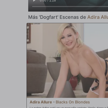
Más 'Dogfart' Escenas de
Adira All
Adira Allure
-
Blacks On Blondes
La pobre Adira está en un pequeño aprieto. Verás, tiene a 