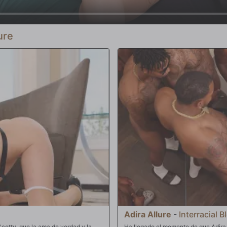
ure
Adira Allure
-
Interracial 
Scotty, que la ama de verdad y la
Ha llegado el momento de que Adira