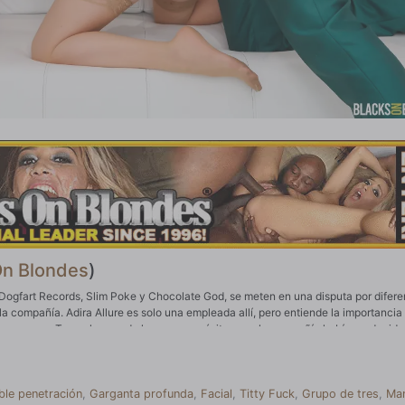
On Blondes
)
Dogfart Records, Slim Poke y Chocolate God, se meten en una disputa por difere
la compañía. Adira Allure es solo una empleada allí, pero entiende la importancia
 empresa. Tuvo algunos de los mayores éxitos que la compañía había producido.
idamente de que tenían más en común de lo que habían pensado durante su lucha.
se dulce coño rosado de ella. Incluso habían hablado de follar con una chica ju
smo tiempo a la vez. Después de todo, las mujeres están construidas con dos aguj
te God y Slim Poke se sorprendieron al principio, pero rápidamente se dieron c
ble penetración
,
Garganta profunda
,
Facial
,
Titty Fuck
,
Grupo de tres
,
Ma