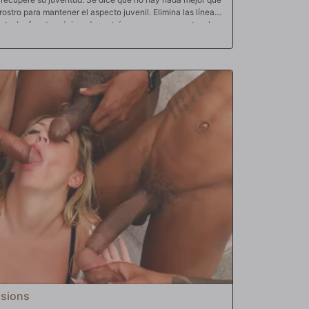
ostro para mantener el aspecto juvenil. Elimina las líneas
ante. La fuente máxima de proteínas es, por supuesto, el
 el mejor de todos, por eso todas las mujeres blancas lo
 ¿alguna vez has visto a una mujer blanca rechazar una
 gorda cuando se le da la oportunidad? Por supuesto que
e esperma caliente y derretido en la cara es la mejor
e. Así que su fiel ayudante se va a buscar la mayor
. Adira abandona el santuario de su tocador para
 masculinos y cestas para testículos. Oh, Dios mío, eso
ra puede pensar es en que le extraigan esa dulce semilla y
pollas como una mangosta enloquecida mientras chupa y
gras oscilantes. Las lleva hasta el dormitorio mientras
arillas de carne negra. Babeando y jadeando, chupa como
ue se acerca. Necesita esa semilla urgentemente. Su cutis
el rejuvenecimiento de la fuente de semen. Entonces
ulces y grumosas cargas de deliciosa masa de semen en la
erto: el amor se corre a chorros y esas grandes pollas
econocimiento de esta zorra de mujer que aprecia lo que
sona.
sions