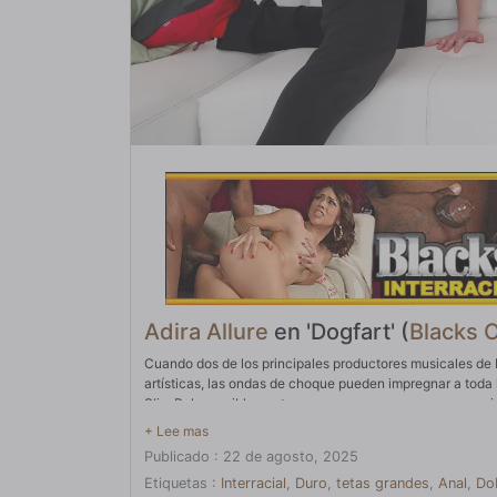
Adira Allure
en 'Dogfart' (
Blacks 
Cuando dos de los principales productores musicales de 
artísticas, las ondas de choque pueden impregnar a toda 
Slim Poke posiblemente se vaya para comenzar su propia
imperativo que se hiciera algo. Adira se dio cuenta ráp
Después de todo, a ambos hombres les encantaba probar e
Publicado : 22 de agosto, 2025
¿Por qué no ella? Y por qué no estar dentro de ella al mi
pueden complacer un par de erecciones a la vez. Chocola
Etiquetas :
Interracial
,
Duro
,
tetas grandes
,
Anal
,
Do