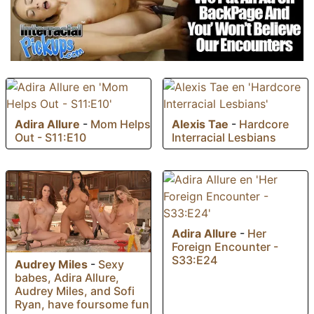
Adira Allure
-
Mom Helps
Alexis Tae
-
Hardcore
Out - S11:E10
Interracial Lesbians
Adira Allure
-
Her
Foreign Encounter -
S33:E24
Audrey Miles
-
Sexy
babes, Adira Allure,
Audrey Miles, and Sofi
Ryan, have foursome fun