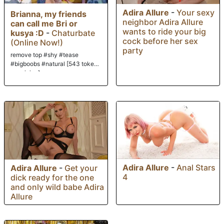
Adira Allure
-
Your sexy
Brianna, my friends
neighbor Adira Allure
can call me Bri or
wants to ride your big
kusya :D
-
Chaturbate
cock before her sex
(Online Now!)
party
remove top #shy #tease
#bigboobs #natural [543 tokens
remaining]
Adira Allure
-
Anal Stars
Adira Allure
-
Get your
4
dick ready for the one
and only wild babe Adira
Allure