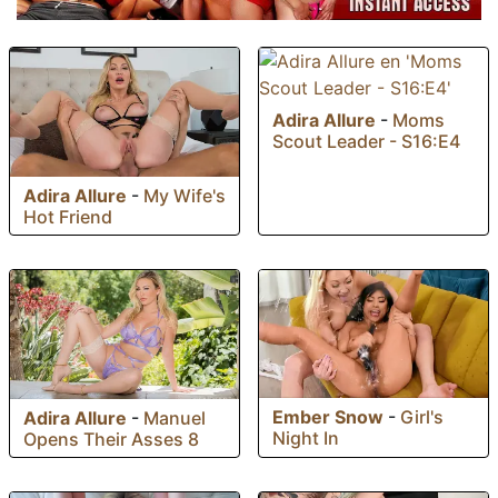
Adira Allure
-
Moms
Scout Leader - S16:E4
Adira Allure
-
My Wife's
Hot Friend
Ember Snow
-
Girl's
Adira Allure
-
Manuel
Night In
Opens Their Asses 8