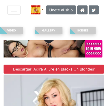
Únete al sitio
VIDEO
GALLERY
SCENES
Descargar 'Adira Allure en Blacks On Blondes'