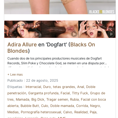
Adira Allure
en 'Dogfart' (
Blacks On
Blondes
)
Cuando dos de los principales productores musicales de Dogfart
Records, Slim Poke y Chocolate God, se meten en una disputa por
diferencias artísticas, las ondas de choque pueden impregnar a toda la
compañía. Adira Allure es solo una empleada allí, pero entiende la
importancia de que Slim Poke posiblemente se vaya para comenzar su
Publicado : 22 de agosto, 2025
propia empresa. Tuvo algunos de los mayores éxitos que la compañía
había producido. Era imperativo que se hiciera algo. Adira se dio cuenta
Etiquetas :
Interracial
,
Duro
,
tetas grandes
,
Anal
,
Doble
rápidamente de que tenían más en común de lo que habían pensado
penetración
,
Garganta profunda
,
Facial
,
Titty Fuck
,
Grupo de
durante su lucha. Después de todo, a ambos hombres les encantaba
tres
,
Mamada
,
Big Dick
,
Tragar semen
,
Rubia
,
Facial con boca
probar ese dulce coño rosado de ella. Incluso habían hablado de follar
con una chica juntos. ¿Por qué no ella? Y por qué no estar dentro de
abierta
,
Bubble Butt
,
Culo
,
Doble mamada
,
Corrida
,
Negro
,
ella al mismo tiempo a la vez. Después de todo, las mujeres están
Medias
,
Pornografía heterosexual
,
Calvo
,
Realidad
,
Paja
,
construidas con dos agujeros y pueden complacer un par de