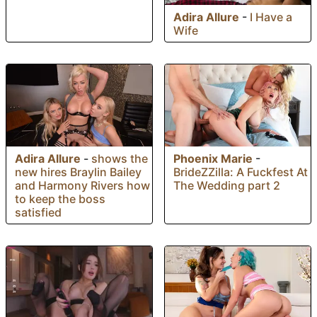
Adira Allure
-
I Have a
Wife
Phoenix Marie
-
Adira Allure
-
shows the
BrideZZilla: A Fuckfest At
new hires Braylin Bailey
The Wedding part 2
and Harmony Rivers how
to keep the boss
satisfied