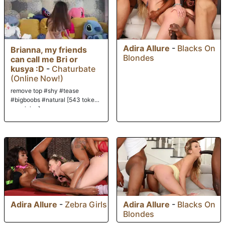
Adira Allure
-
Blacks On
Brianna, my friends
Blondes
can call me Bri or
kusya :D
-
Chaturbate
(Online Now!)
remove top #shy #tease
#bigboobs #natural [543 tokens
remaining]
Adira Allure
-
Zebra Girls
Adira Allure
-
Blacks On
Blondes