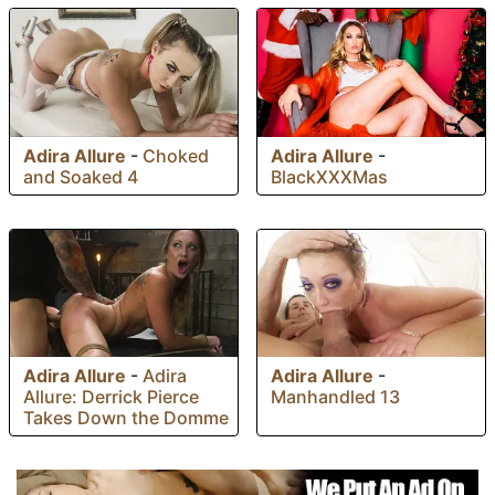
Adira Allure
-
Choked
Adira Allure
-
and Soaked 4
BlackXXXMas
Adira Allure
-
Adira
Adira Allure
-
Allure: Derrick Pierce
Manhandled 13
Takes Down the Domme