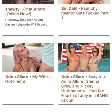
Siri Dahl
-
Raunchy
shawty
-
Chaturbate
Realtor Gets Fucked Part
(Online Now!)
1
Cumshow [842 tokens left]
#asian #bigboobs #18 #squirt
#new paterns: 77, 100, 160, 301
Adira Allure
-
My Wife's
Adira Allure
-
Sexy trio
Hot Friend
Adira Allure, Gianna
Grey, and Nickey
Huntsman will end the
Fourth of July in a BANG
of cum!