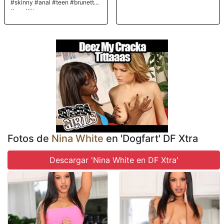
#skinny #anal #teen #brunette
#smalltits
Fotos de
Nina White
en 'Dogfart' DF Xtra
Descargar 'Nina White en DF Xtra'