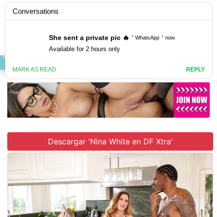
Únete al sitio
VIDEO
GALLERY
SCENES
Descargar 'Nina White en DF Xtra'