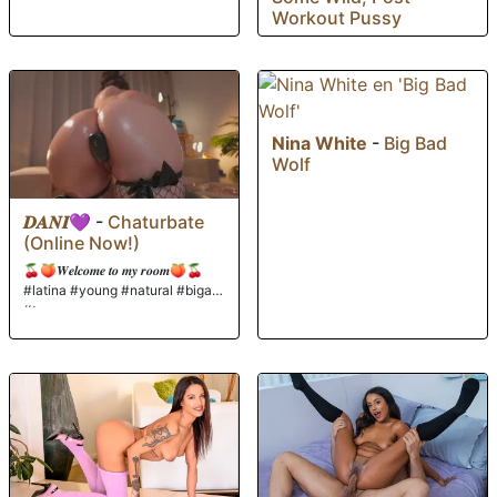
Workout Pussy
Nina White
-
Big Bad
Wolf
𝑫𝑨𝑵𝑰💜
-
Chaturbate
(Online Now!)
🍒🍑𝑾𝒆𝒍𝒄𝒐𝒎𝒆 𝒕𝒐 𝒎𝒚 𝒓𝒐𝒐𝒎🍑🍒
#latina #young #natural #bigass
#tease