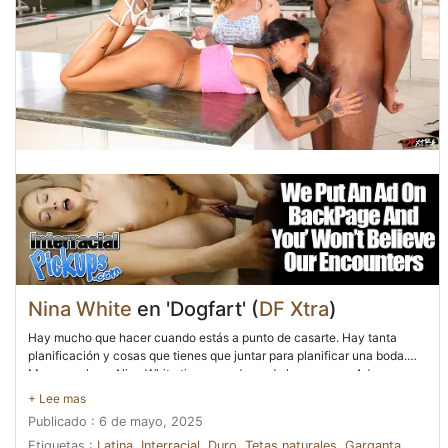
Nina White
en 'Dogfart' (
DF Xtra
)
Hay mucho que hacer cuando estás a punto de casarte. Hay tanta
planificación y cosas que tienes que juntar para planificar una boda.
Menos mal que Nina White tiene una dama de honor como Aderas, que
literalmente está asumiendo el papel de una organizadora de bodas y
repasando todo con ella. Así que es un jueves por la tarde, a mitad de
Publicado : 6 de mayo, 2025
semana y las dos damas están en la cocina mirando vestidos de novia
y suministros de boda cuando el prometido y el novio de Nina, Kris
Etiquetas :
Latina
,
Interracial
,
Duro
,
Tetas naturales
,
Garganta