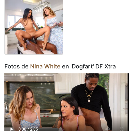
Fotos de
Nina White
en 'Dogfart' DF Xtra