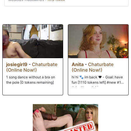
se queda a trabajar en la planificación de la boda con Nina mientras
Kris trabaja en ese coño. A medida que se adentran más y más en las
complejidades de la boda, él se adentra más y más en su coño mientras
la lanza a través de una variedad de posiciones y ayuda con la
planificación cuando la boca de Nina está llena de su polla. Aderas
está, por supuesto, fascinada con todo este asunto del uso gratuito y,
obviamente, en un mundo ocupado de multitarea, puede ver cómo es
una herramienta de matrimonio bastante útil. Cuando se dan cuenta de
que la boda también caerá en jueves, ella puede imaginar que esta será
una boda memorable.
josiegirl9
-
Chaturbate
Anita
-
Chaturbate
(Online Now!)
(Online Now!)
1 song dance without a bra on
hi hi 🐾 im back ♥ - Goal: have
the pole [0 tokens remaining]
fun [1110 tokens left] #new #18
#shy #teen #skinny