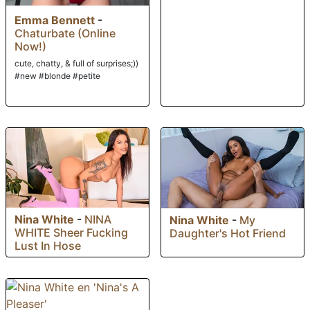
Emma Bennett
-
Chaturbate (Online
Now!)
cute, chatty, & full of surprises;))
#new #blonde #petite
Nina White
-
NINA
Nina White
-
My
WHITE Sheer Fucking
Daughter's Hot Friend
Lust In Hose