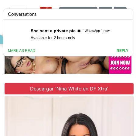
Únete al sitio
VIDEO
GALLERY
SCENES
Descargar 'Nina White en DF Xtra'