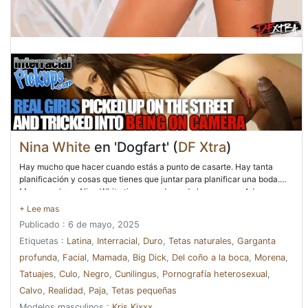
Nina White
en 'Dogfart' (
DF Xtra
)
Hay mucho que hacer cuando estás a punto de casarte. Hay tanta
planificación y cosas que tienes que juntar para planificar una boda.
Menos mal que Nina White tiene una dama de honor como Aderas, que
literalmente está asumiendo el papel de una organizadora de bodas y
repasando todo con ella. Así que es un jueves por la tarde, a mitad de
Publicado : 6 de mayo, 2025
semana y las dos damas están en la cocina mirando vestidos de novia
y suministros de boda cuando el prometido y el novio de Nina, Kris
Etiquetas :
Latina
,
Interracial
,
Duro
,
Tetas naturales
,
Garganta
Kixxx, regresan del trabajo y se unen a ellos. Con el culo de Nina
profunda
,
Facial
,
Mamada
,
Big Dick
,
Del coño a la boca
,
Morena
,
luciendo tan atractivo, usa su pase de uso libre y le levanta la falda y
Tatuajes
,
Culo
,
Negro
,
Cunilingus
,
Pornografía heterosexual
,
comienza a follarla en el acto mientras las damas conversan. Al
principio, Aderas está bastante sorprendida, pero una vez que explican
Calvo
,
Realidad
,
Paja
,
Tetas pequeñas
que Kris tenía libre uso de su coño donde y cuando quisiera los jueves,
Modelos masculinos :
Kris Kixxx