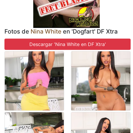
Fotos de
Nina White
en 'Dogfart' DF Xtra
Descargar 'Nina White en DF Xtra'