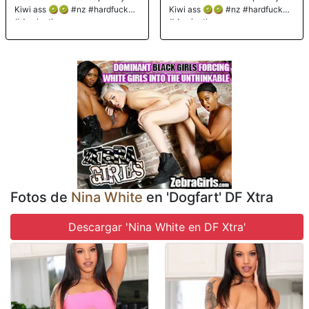
Kiwi ass 🥝🥝 #nz #hardfuck
Kiwi ass 🥝🥝 #nz #hardfuck
#domination
#domination
Fotos de
Nina White
en 'Dogfart' DF Xtra
Descargar 'Nina White en DF Xtra'