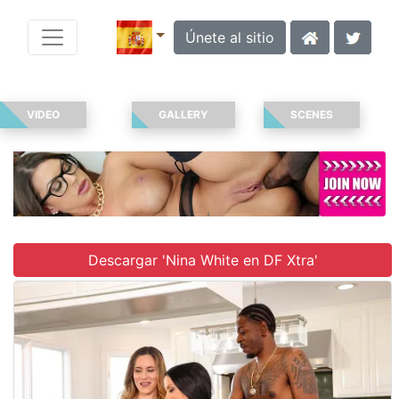
Únete al sitio
VIDEO
GALLERY
SCENES
Descargar 'Nina White en DF Xtra'