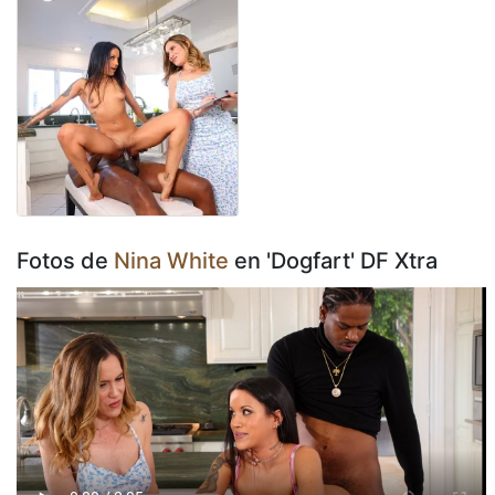
Fotos de
Nina White
en 'Dogfart' DF Xtra