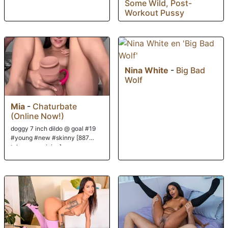
Some Wild, Post-
Workout Pussy
Nina White
-
Big Bad
Wolf
Mia
-
Chaturbate
(Online Now!)
doggy 7 inch dildo @ goal #19
#young #new #skinny [887
tokens remaining]