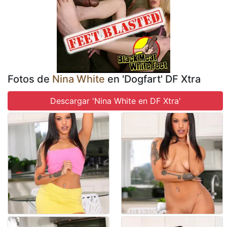
Fotos de
Nina White
en 'Dogfart' DF Xtra
Descargar 'Nina White en DF Xtra'