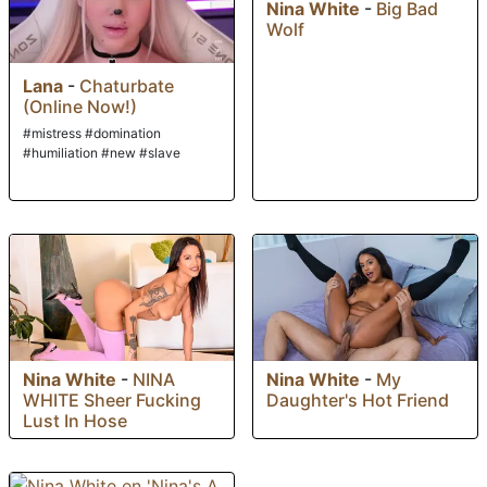
Nina White
-
Big Bad
Wolf
Lana
-
Chaturbate
(Online Now!)
#mistress #domination
#humiliation #new #slave
Nina White
-
NINA
Nina White
-
My
WHITE Sheer Fucking
Daughter's Hot Friend
Lust In Hose