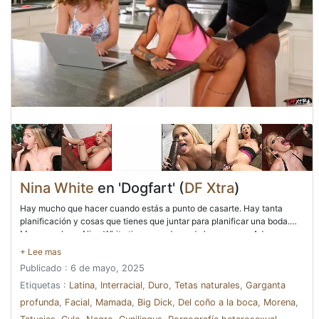
Nina White
en 'Dogfart' (
DF Xtra
)
Hay mucho que hacer cuando estás a punto de casarte. Hay tanta
planificación y cosas que tienes que juntar para planificar una boda.
Menos mal que Nina White tiene una dama de honor como Aderas, que
literalmente está asumiendo el papel de una organizadora de bodas y
repasando todo con ella. Así que es un jueves por la tarde, a mitad de
Publicado : 6 de mayo, 2025
semana y las dos damas están en la cocina mirando vestidos de novia
y suministros de boda cuando el prometido y el novio de Nina, Kris
Etiquetas :
Latina
,
Interracial
,
Duro
,
Tetas naturales
,
Garganta
Kixxx, regresan del trabajo y se unen a ellos. Con el culo de Nina
profunda
,
Facial
,
Mamada
,
Big Dick
,
Del coño a la boca
,
Morena
,
luciendo tan atractivo, usa su pase de uso libre y le levanta la falda y