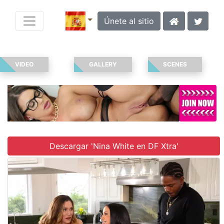
Únete al sitio
VIDEO
GALLERY
SCENES
Descargar 'Nina White en DF Xtra'