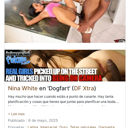
Nina White
en 'Dogfart' (
DF Xtra
)
Hay mucho que hacer cuando estás a punto de casarte. Hay tanta
planificación y cosas que tienes que juntar para planificar una boda.
Menos mal que Nina White tiene una dama de honor como Aderas, que
literalmente está asumiendo el papel de una organizadora de bodas y
repasando todo con ella. Así que es un jueves por la tarde, a mitad de
Publicado : 6 de mayo, 2025
semana y las dos damas están en la cocina mirando vestidos de novia
y suministros de boda cuando el prometido y el novio de Nina, Kris
Etiquetas :
Latina
,
Interracial
,
Duro
,
Tetas naturales
,
Garganta