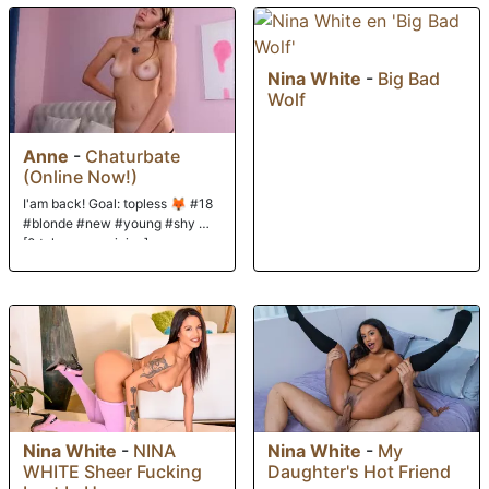
Nina White
-
Big Bad
Wolf
Anne
-
Chaturbate
(Online Now!)
I'am back! Goal: topless 🦊 #18
#blonde #new #young #shy ❤
[0 tokens remaining]
Nina White
-
NINA
Nina White
-
My
WHITE Sheer Fucking
Daughter's Hot Friend