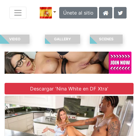
Únete al sitio
VIDEO
GALLERY
SCENES
Descargar 'Nina White en DF Xtra'