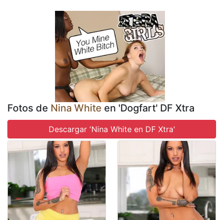
Fotos de
Nina White
en 'Dogfart' DF Xtra
Descargar 'Nina White en DF Xtra'