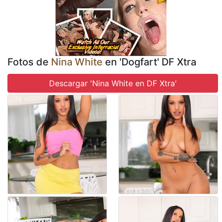
Fotos de
Nina White
en 'Dogfart' DF Xtra
Descargar 'Nina White en DF Xtra'