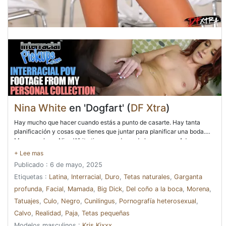
Nina White
en 'Dogfart' (
DF Xtra
)
Hay mucho que hacer cuando estás a punto de casarte. Hay tanta
planificación y cosas que tienes que juntar para planificar una boda.
Menos mal que Nina White tiene una dama de honor como Aderas, que
literalmente está asumiendo el papel de una organizadora de bodas y
repasando todo con ella. Así que es un jueves por la tarde, a mitad de
Publicado : 6 de mayo, 2025
semana y las dos damas están en la cocina mirando vestidos de novia
y suministros de boda cuando el prometido y el novio de Nina, Kris
Etiquetas :
Latina
,
Interracial
,
Duro
,
Tetas naturales
,
Garganta
Kixxx, regresan del trabajo y se unen a ellos. Con el culo de Nina
profunda
,
Facial
,
Mamada
,
Big Dick
,
Del coño a la boca
,
Morena
,
luciendo tan atractivo, usa su pase de uso libre y le levanta la falda y
Tatuajes
,
Culo
,
Negro
,
Cunilingus
,
Pornografía heterosexual
,
comienza a follarla en el acto mientras las damas conversan. Al
principio, Aderas está bastante sorprendida, pero una vez que explican
Calvo
,
Realidad
,
Paja
,
Tetas pequeñas
que Kris tenía libre uso de su coño donde y cuando quisiera los jueves,
Modelos masculinos :
Kris Kixxx