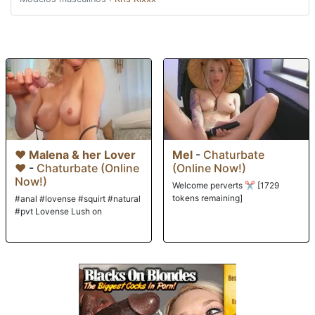
se queda a trabajar en la planificación de la boda con Nina mientras
Kris trabaja en ese coño. A medida que se adentran más y más en las
complejidades de la boda, él se adentra más y más en su coño mientras
la lanza a través de una variedad de posiciones y ayuda con la
planificación cuando la boca de Nina está llena de su polla. Aderas
está, por supuesto, fascinada con todo este asunto del uso gratuito y,
obviamente, en un mundo ocupado de multitarea, puede ver cómo es
una herramienta de matrimonio bastante útil. Cuando se dan cuenta de
que la boda también caerá en jueves, ella puede imaginar que esta será
una boda memorable.
❤️ Malena & her Lover
Mel
-
Chaturbate
❤️
-
Chaturbate (Online
(Online Now!)
Now!)
Welcome perverts ✂ [1729
tokens remaining]
#anal #lovense #squirt #natural
#pvt Lovense Lush on