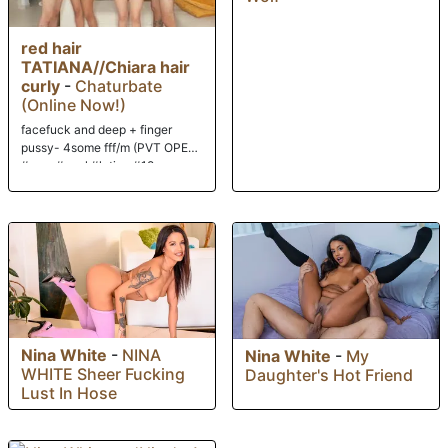
red hair
TATIANA//Chiara hair
curly
-
Chaturbate
(Online Now!)
facefuck and deep + finger
pussy- 4some fff/m (PVT OPEN)
#new #anal #latina #18
#lesbian
Nina White
-
NINA
Nina White
-
My
WHITE Sheer Fucking
Daughter's Hot Friend
Lust In Hose