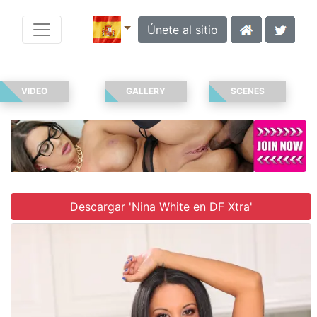
Únete al sitio
VIDEO
GALLERY
SCENES
Descargar 'Nina White en DF Xtra'