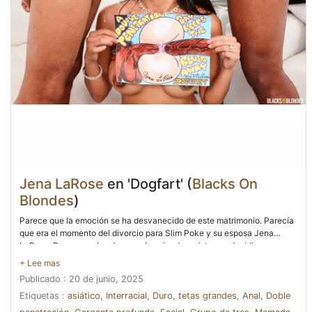
Jena LaRose
en 'Dogfart' (
Blacks On
Blondes
)
Parece que la emoción se ha desvanecido de este matrimonio. Parecía
que era el momento del divorcio para Slim Poke y su esposa Jena
LaRose. Pero como los dos seguían siendo amistosos, decidieron que
un viejo amigo que ejercía la abogacía, ese puta de culo liso Scotty P,
viniera a su lado y sirviera de abogado para ambos. ¿Por qué hacerlo
Publicado : 20 de junio, 2025
malo si no tenía que serlo? Conociendo a los dos, no quería verlos
divorciarse y preguntó si habían tratado de arreglar las cosas. Resulta
Etiquetas :
asiático
,
Interracial
,
Duro
,
tetas grandes
,
Anal
,
Doble
que Jena se había aburrido de su vida sexual, ya que había caído en la