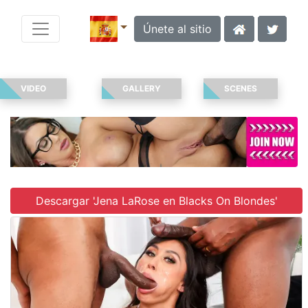
Únete al sitio
VIDEO
GALLERY
SCENES
Descargar 'Jena LaRose en Blacks On Blondes'