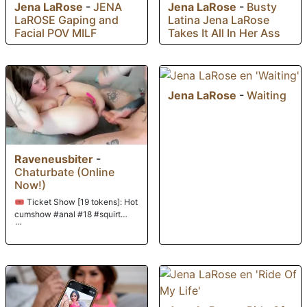
Jena LaRose
-
JENA
Jena LaRose
-
Busty
LaROSE Gaping and
Latina Jena LaRose
Facial POV MILF
Takes It All In Her Ass
Jena LaRose
-
Waiting
Raveneusbiter
-
Chaturbate (Online
Now!)
🎟️ Ticket Show [19 tokens]: Hot
cumshow #anal #18 #squirt
#lovense