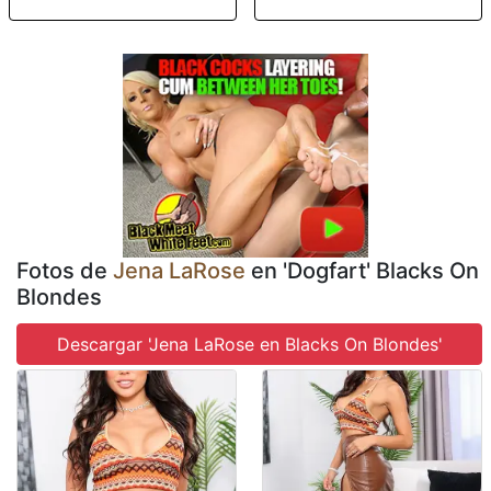
Fotos de
Jena LaRose
en 'Dogfart' Blacks On
Blondes
Descargar 'Jena LaRose en Blacks On Blondes'