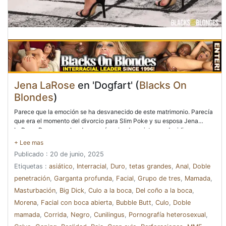
Jena LaRose
en 'Dogfart' (
Blacks On
Blondes
)
Parece que la emoción se ha desvanecido de este matrimonio. Parecía
que era el momento del divorcio para Slim Poke y su esposa Jena
LaRose. Pero como los dos seguían siendo amistosos, decidieron que
un viejo amigo que ejercía la abogacía, ese puta de culo liso Scotty P,
viniera a su lado y sirviera de abogado para ambos. ¿Por qué hacerlo
Publicado : 20 de junio, 2025
malo si no tenía que serlo? Conociendo a los dos, no quería verlos
divorciarse y preguntó si habían tratado de arreglar las cosas. Resulta
Etiquetas :
asiático
,
Interracial
,
Duro
,
tetas grandes
,
Anal
,
Doble
que Jena se había aburrido de su vida sexual, ya que había caído en la
penetración
,
Garganta profunda
,
Facial
,
Grupo de tres
,
Mamada
,
monotonía. Scotty sugiere por qué no hacer un trío. Mejor aún, ¿por qué
Masturbación
,
Big Dick
,
Culo a la boca
,
Del coño a la boca
,
no ser penetrado dos veces por dos hombres? Como abogado, sabe
cómo follar a alguien por el culo, por lo que la pareja dispuesta
Morena
,
Facial con boca abierta
,
Bubble Butt
,
Culo
,
Doble
aprovechó la oportunidad. Pronto, Jena tenía dos enormes palos de
mamada
,
Corrida
,
Negro
,
Cunilingus
,
Pornografía heterosexual
,
mamba con cabeza de hongo abofeteando su cara mientras ella goo y