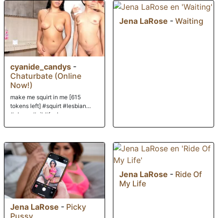
Jena LaRose
-
Waiting
cyanide_candys
-
Chaturbate (Online
Now!)
make me squirt in me [615
tokens left] #squirt #lesbian
#ebony #oil #fuck
Jena LaRose
-
Ride Of
My Life
Jena LaRose
-
Picky
Pussy