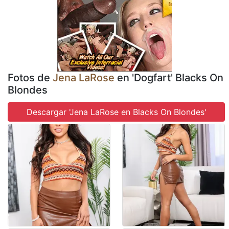
Fotos de
Jena LaRose
en 'Dogfart' Blacks On
Blondes
Descargar 'Jena LaRose en Blacks On Blondes'