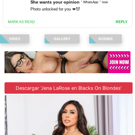
Únete al sitio
VIDEO
GALLERY
SCENES
Descargar 'Jena LaRose en Blacks On Blondes'