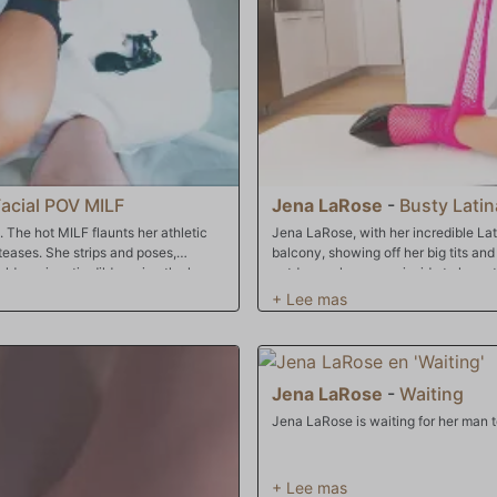
acial POV MILF
Jena LaRose
-
Busty Latin
 The hot MILF flaunts her athletic
Jena LaRose, with her incredible Lat
 teases. She strips and poses,
balcony, showing off her big tits and
lds a gigantic dildo, using the huge
outdoors, she moves inside to keep t
 Darkko lends a hand from behind the
and big tits is on display. Soon, Zac W
n her booty. Jena talks dirty through
dripping with excitement. She returns
mate, personal view of the sodomy,
intensity builds, and Jena gets so tu
Jena's round boobs bounce as Jonni
bedroom, where Zac gives her ass an
 rectal gaping and a messy cum
her up for some intense standing actio
Jena LaRose
-
Waiting
schlong and over her head. A split-
leaving Jena covered and satisfied, 
Jena LaRose is waiting for her man t