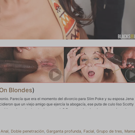
 On Blondes
)
onio. Parecía que era el momento del divorcio para Slim Poke y su esposa Jena
dieron que un viejo amigo que ejercía la abogacía, ese puta de culo liso Scotty 
qué hacerlo malo si no tenía que serlo? Conociendo a los dos, no quería verlos
cosas. Resulta que Jena se había aburrido de su vida sexual, ya que había caído en
jor aún, ¿por qué no ser penetrado dos veces por dos hombres? Como abogado, sa
dispuesta aprovechó la oportunidad. Pronto, Jena tenía dos enormes palos de mamb
y gaa gaaed por su día de suerte. Con el coño goteando y preparado para un bo
,
Anal
,
Doble penetración
,
Garganta profunda
,
Facial
,
Grupo de tres
,
Mama