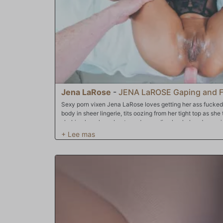
Jena LaRose
-
JENA LaROSE Gaping and F
Sexy porn vixen Jena LaRose loves getting her ass fucked.
body in sheer lingerie, tits oozing from her tight top as she
shaking her plump booty and spreading her holes. Jena wie
toy to properly stretch open her sphincter. Director Jonni
camera, and then he steps into the shot to bury his boner i
an epic anal encounter. Jonni's POV lens captures an inti
showing viewers what it looks like to buttfuck a starlet! 
reams her rectum. Intense, rod-riding sodomy comes with
facial. Jena opens her mouth as semen pours from Jonni's 
screen shot replays the messy climax!