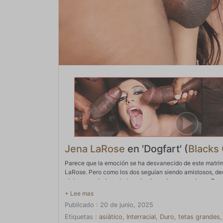
Jena LaRose
en 'Dogfart' (
Blacks
Parece que la emoción se ha desvanecido de este matrim
LaRose. Pero como los dos seguían siendo amistosos, deci
viniera a su lado y sirviera de abogado para ambos. ¿Por 
divorciarse y preguntó si habían tratado de arreglar las 
monotonía. Scotty sugiere por qué no hacer un trío. Me
Publicado : 20 de junio, 2025
cómo follar a alguien por el culo, por lo que la pareja 
cabeza de hongo abofeteando su cara mientras ella goo 
Etiquetas :
asiático
,
Interracial
,
Duro
,
tetas grandes