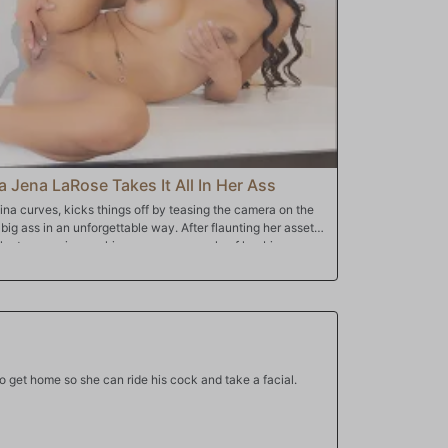
a Jena LaRose Takes It All In Her Ass
ina curves, kicks things off by teasing the camera on the
 big ass in an unforgettable way. After flaunting her assets
he tease going, making sure every angle of her big ass
ild joins in, starting with licking her pussy until Jena is
 the favor by going all in, deep-throating his cock. The
rned on that she starts squirting. They take things up to the
 incredible pounding in multiple positions—even lifting
n. To top it all off, Zac finishes with an epic facial,
a climax she won't soon forget.
o get home so she can ride his cock and take a facial.