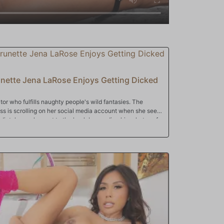
unette Jena LaRose Enjoys Getting Dicked
or who fulfills naughty people's wild fantasies. The
 ass is scrolling on her social media account when she sees
diately reaches out to the hunk by sending him photos of
vites him over. The man films the busty babe as she
rs a sloppy blowjob-handjob combo to his throbbing cock.
stud in reverse cowgirl and cowgirl before taking the
shaved pussy. The horny pair continues to fuck in
n pulls out and shoots his load on Jena's stomach.