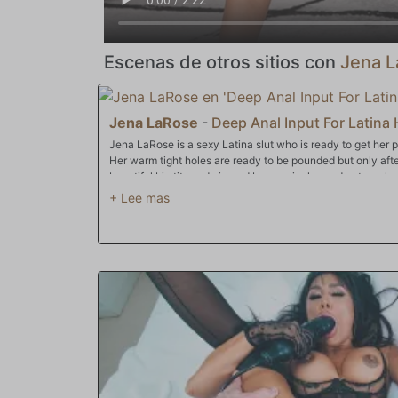
Escenas de otros sitios con
Jena 
Jena LaRose
-
Deep Anal Input For Latina
Jena LaRose is a sexy Latina slut who is ready to get her
Her warm tight holes are ready to be pounded but only aft
beautiful big tits and pierced brown nipples and gets on he
cums hard from both pussy and ass fucking from all positi
enthusiastic fucking make her the type that's hard to forget.
drains a load of cum out all over her busty chest.