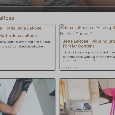
LaRose
 Hottie Jena LaRose
Jena LaRose
-
Alluring Br
 pussy and ass stretched and fucked.
For Her Content
er she strips naked showing her
r knees to suck this lucky dick. She
Jena LaRose is a proud content creat
ons. Her smooth tan skin and
brunette babe with big tits and firm
 But the night isn't over until she
Nathan Bronson's profile. Jena imme
her in brown faux fur lingerie and in
performs a naughty tease and delive
She then proceeds to ride the lucky 
phone and recording him licking her 
spooning and missionary until Natha