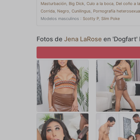
pronto estaba siendo entrenada por ambas pollas. Su tras
Masturbación
,
Big Dick
,
Culo a la boca
,
Del coño a l
ganarlo. Es hora de un poco de amor serio mientras los 
Corrida
,
Negro
,
Cunilingus
,
Pornografía heterosexua
palpitantes separadas solo por esa delgada membrana de p
trata el matrimonio. Emoción y romance. Nada une a las
Modelos masculinos :
Scotty P
,
Slim Poke
Fotos de
Jena LaRose
en 'Dogfart'