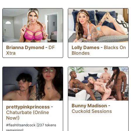
Brianna Dymond
-
DF
Lolly Dames
-
Blacks On
Xtra
Blondes
Bunny Madison
-
prettypinkprincess
-
Cuckold Sessions
Chaturbate (Online
Now!)
#flashtitsandcock [237 tokens
remaining]