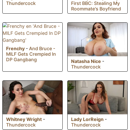
Thundercock
First BBC: Stealing My
Roommate's Boyfriend
Frenchy
-
And Bruce -
MILF Gets Crempied In
DP Gangbang
Natasha Nice
-
Thundercock
Whitney Wright
-
Lady LorReign
-
Thundercock
Thundercock