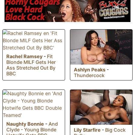
Rachel Ramsey
-
Fit
Blonde MILF Gets Her
Ass Stretched Out By
Ashlyn Peaks
-
BBC
Thundercock
Naughty Bonnie
-
And
Clyde - Young Blonde
Lily Starfire
-
Big Cock