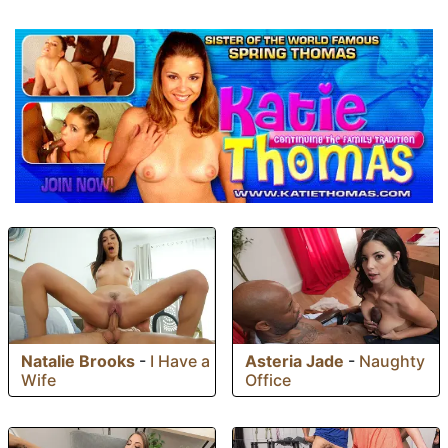
Natalie Brooks
-
I Have a
Asteria Jade
-
Naughty
Wife
Office