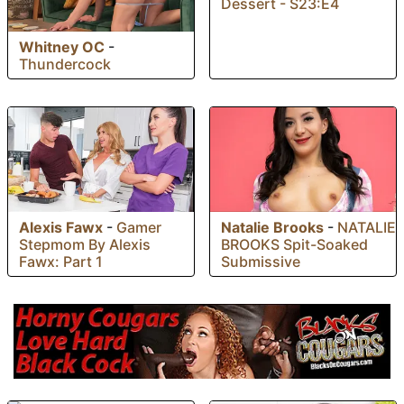
Dessert - S23:E4
Whitney OC
-
Thundercock
Alexis Fawx
-
Gamer
Natalie Brooks
-
NATALIE
Stepmom By Alexis
BROOKS Spit-Soaked
Fawx: Part 1
Submissive