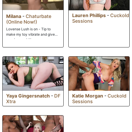
Lauren Phillips
-
Cuckold
Milana
-
Chaturbate
Sessions
(Online Now!)
Lovense Lush is on - Tip to
make my toy vibrate and give
me pleasure! #lovense
Yaya Gingersnatch
-
DF
Katie Morgan
-
Cuckold
Xtra
Sessions