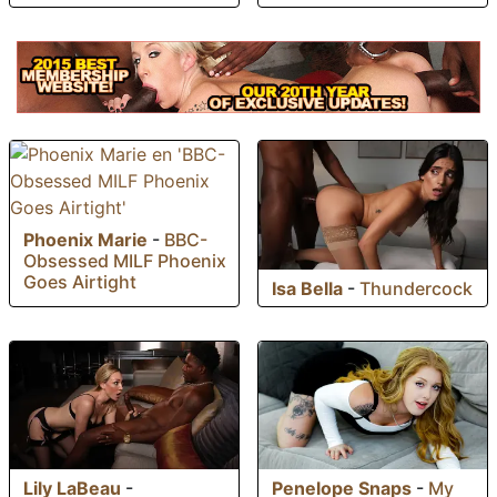
Phoenix Marie
-
BBC-
Obsessed MILF Phoenix
Goes Airtight
Isa Bella
-
Thundercock
Lily LaBeau
-
Penelope Snaps
-
My