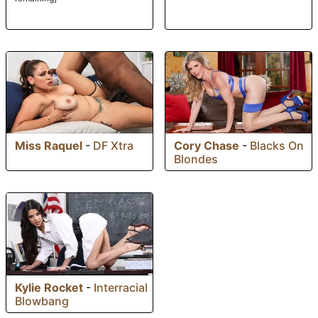
Miss Raquel
-
DF Xtra
Cory Chase
-
Blacks On
Blondes
Kylie Rocket
-
Interracial
Blowbang