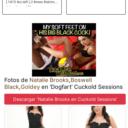
[ 1413 tks left ] // #new #skinny
#shy #teen #18
Fotos de
Natalie Brooks
,
Boswell
Black
,
Goldey
en 'Dogfart' Cuckold Sessions
Descargar 'Natalie Brooks en Cuckold Sessions'