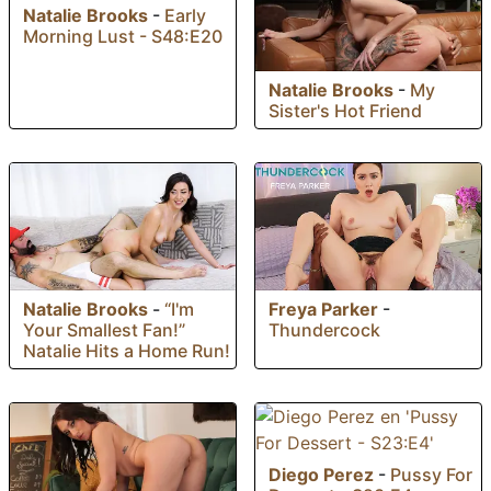
Natalie Brooks
-
Early
Morning Lust - S48:E20
Natalie Brooks
-
My
Sister's Hot Friend
Natalie Brooks
-
“I'm
Freya Parker
-
Your Smallest Fan!”
Thundercock
Natalie Hits a Home Run!
Diego Perez
-
Pussy For