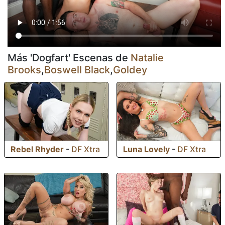
Más 'Dogfart' Escenas de
Natalie
Brooks
,
Boswell Black
,
Goldey
Rebel Rhyder
-
DF Xtra
Luna Lovely
-
DF Xtra