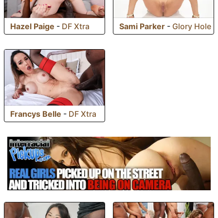
Hazel Paige
-
DF Xtra
Sami Parker
-
Glory Hole
Francys Belle
-
DF Xtra