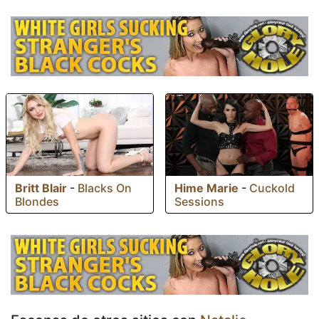
Britt Blair
-
Blacks On
Hime Marie
-
Cuckold
Blondes
Sessions