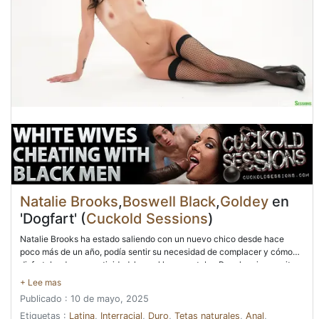
Natalie Brooks
,
Boswell Black
,
Goldey
en
'Dogfart' (
Cuckold Sessions
)
Natalie Brooks ha estado saliendo con un nuevo chico desde hace
poco más de un año, podía sentir su necesidad de complacer y cómo
disfrutaba de su asertividad, lo cual le encantaba. Para la primera cita,
él estaba adorando sus pies y la segunda ella tenía su strapon en su
culo tal como lo había planeado. Pero hoy es diferente, ya que ella
Publicado : 10 de mayo, 2025
quiere mejorar mucho el juego, así que cuando Pony Boy se arrodilla
ante ella poniéndose las medias y los tacones, ella le cuenta sobre las
Etiquetas :
Latina
,
Interracial
,
Duro
,
Tetas naturales
,
Anal
,