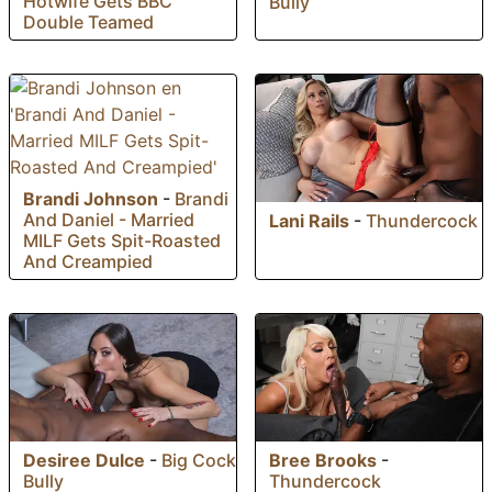
Hotwife Gets BBC
Bully
Double Teamed
Brandi Johnson
-
Brandi
And Daniel - Married
Lani Rails
-
Thundercock
MILF Gets Spit-Roasted
And Creampied
Desiree Dulce
-
Big Cock
Bree Brooks
-
Bully
Thundercock