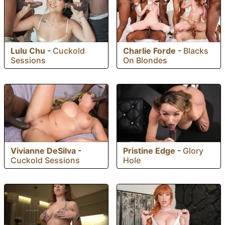
Lulu Chu
-
Cuckold
Charlie Forde
-
Blacks
Sessions
On Blondes
Vivianne DeSilva
-
Pristine Edge
-
Glory
Cuckold Sessions
Hole