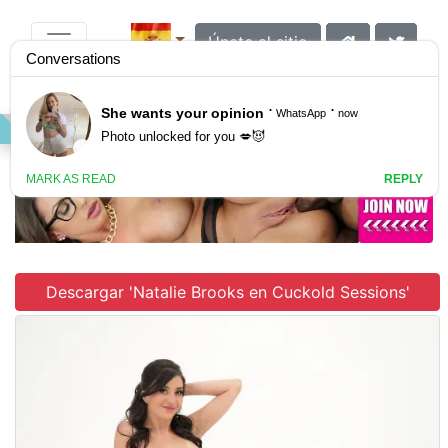
Únete al sitio
VIDEO
GALLERY
SCENES
Descargar 'Natalie Brooks en Cuckold Sessions'