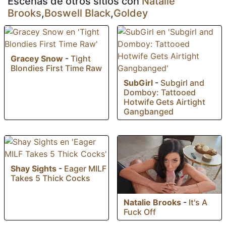
Escenas de otros sitios con
Natalie
Brooks
,
Boswell Black
,
Goldey
Gracey Snow
-
Tight
Blondies First Time Raw
SubGirl
-
Subgirl and
Domboy: Tattooed
Hotwife Gets Airtight
Gangbanged
Shay Sights
-
Eager MILF
Takes 5 Thick Cocks
Natalie Brooks
-
It's A
Fuck Off