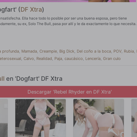
gfart' (
DF Xtra
)
nsatisfecha. Ella hace todo lo posible por ser una buena esposa, pero tiene
amente, su ex, Solo The Bull, pasa por allí y le da exactamente lo que necesita.
a profunda
,
Mamada
,
Creampie
,
Big Dick
,
Del coño a la boca
,
POV
,
Rubia
,
eterosexual
,
Calvo
,
Realidad
,
Paja
,
caucásico
,
Lencería
,
Gran culo
ll
en 'Dogfart' DF Xtra
Descargar 'Rebel Rhyder en DF Xtra'