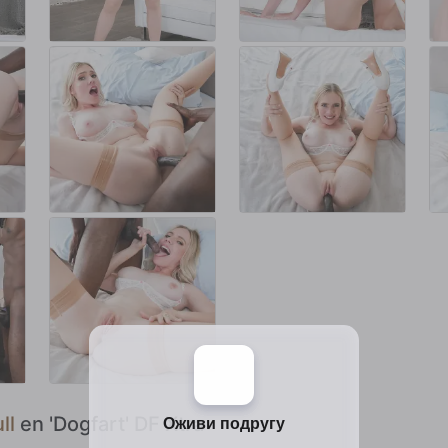
ll
en 'Dogfart' DF Xtra