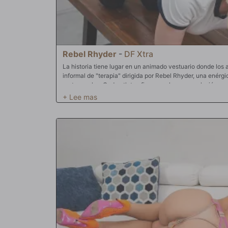
Rebel Rhyder
-
DF Xtra
La historia tiene lugar en un animado vestuario donde los 
informal de "terapia" dirigida por Rebel Rhyder, una enérgi
portapapeles. Cada atleta afirma con humor una lesión o m
Scott P, la distensión teatral de la rodilla de Goldey, el d
los calambres de risa de Solo The Bull se presentan como
"diagnostica" juguetonamente cada dolencia falsa, propo
estirar, los calambres de la risa o controlar los latidos del
de fondo para la unión alegre, donde las bromas comparti
fortalecen el vínculo del grupo.