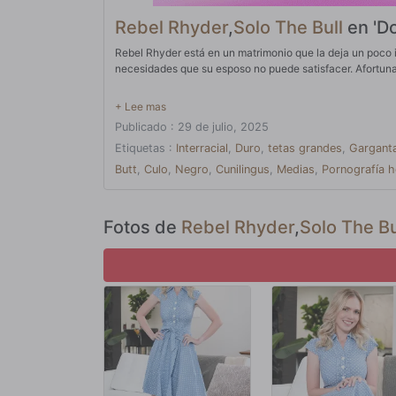
Rebel Rhyder
,
Solo The Bull
en 'Do
Rebel Rhyder está en un matrimonio que la deja un poco i
necesidades que su esposo no puede satisfacer. Afortunad
Publicado : 29 de julio, 2025
Etiquetas :
Interracial
,
Duro
,
tetas grandes
,
Gargant
Butt
,
Culo
,
Negro
,
Cunilingus
,
Medias
,
Pornografía h
Fotos de
Rebel Rhyder
,
Solo The Bu