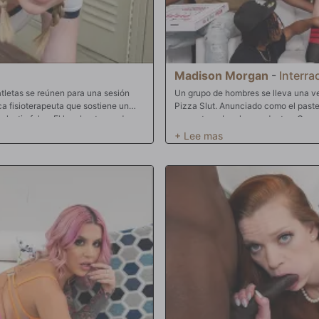
Madison Morgan
-
Interra
atletas se reúnen para una sesión
Un grupo de hombres se lleva una v
ca fisioterapeuta que sostiene un
Pizza Slut. Anunciado como el pastel
olestia falsa. El hombro tenso de
que entregaban los productos. Cuan
olor de espalda exagerado de Kris K y
enorme pila de pizzas, todo lo que
 agravios cómicos. Rebel Rhyder
ropa interior. Esta chica tiene hambr
niendo remedios ridículos como
ansiosa por un poco de chocolate dul
 corazón. El vestuario sirve como telón
de hombre. No hace falta mucho par
das y las bromas juguetonas
destrozadores de coños de tamaño gi
Vegas, Madison pronto queda enterr
un océano de saliva, las pollas está
esto sabe bien. Madison está justo d
sorbiendo tan rápido como puede, pe
arma de su arsenal para quitarse tod
mejores mamadas que se hacen con t
a pleno uso mientras uno tras otro 
invaden su espacio femenino. Con l
profundamente en su coño, pronto las
mantequilla de nueces. Disfrutando d