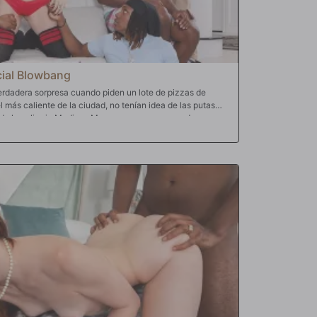
cial Blowbang
erdadera sorpresa cuando piden un lote de pizzas de
 más caliente de la ciudad, no tenían idea de las putas
do la pelirroja Madison Morgan aparece cargando una
 puede ver es un montón de carne de hombre empacada en
e y la pizza no es lo que quiere. No señor: Madison está
ce que se derretirá en su boca con un chorrito de salsa
a que estos tipos dejen caer sus cajones y saquen algunos
gantesco serios. Como un turista en un buffet de Las
ada en una pila de gallos. Como anguilas chapoteando en
n por toda su cara y se deslizan hacia su boca. Maldita sea,
onde quiere estar: el centro de atención. Está chupando y
ro incluso Madison sabe que va a tener que sacar otra
as estas pollas. Verás, Madison es de la escuela de las
u coño y pronto tiene su garaje de pollas rosadas puesto
de los torpedos que buscan amor duro como una roca
as pollas penetrando profundamente en su boca y más
 tiene todas listas para eructar esa dulce y salada
e su momento de centro indiscutible, disfruta de la gloria