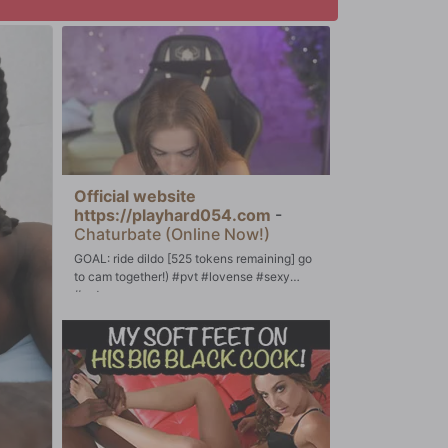
Official website
https://playhard054.com
-
Chaturbate (Online Now!)
GOAL: ride dildo [525 tokens remaining] go
to cam together!) #pvt #lovense #sexy
#cute