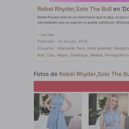
Rebel Rhyder
,
Solo The Bull
en 'Do
Rebel Rhyder está en un matrimonio que la deja un poco i
necesidades que su esposo no puede satisfacer. Afortunad
Publicado : 29 de julio, 2025
Etiquetas :
Interracial
,
Duro
,
tetas grandes
,
Gargant
Butt
,
Culo
,
Negro
,
Cunilingus
,
Medias
,
Pornografía h
Fotos de
Rebel Rhyder
,
Solo The Bu