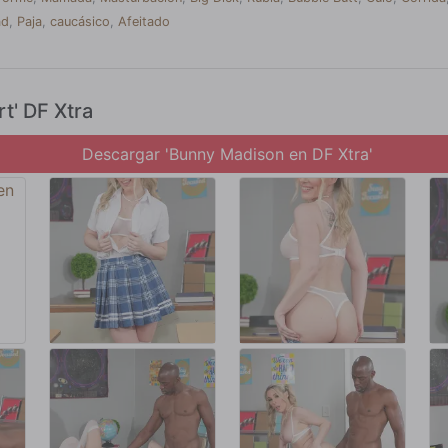
ad
,
Paja
,
caucásico
,
Afeitado
t' DF Xtra
Descargar 'Bunny Madison en DF Xtra'