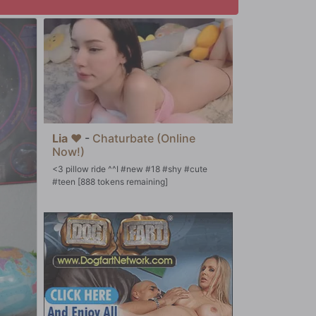
Lia ❤
-
Chaturbate (Online
Now!)
<3 pillow ride ^^I #new #18 #shy #cute
#teen [888 tokens remaining]