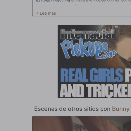
su cumpleaños. Pero se esforzó mucho por sentirse bonita
con unas medias y peinándose de forma muy bonita. Pero
casa, la vio enfurruñada sentada en el sofá y se arrodilló 
supuesto, se acordaba de su cumpleaños y tenía algunas so
grandes o la pequeña primero?, le preguntó. Siendo la bue
primero, que resultan ser dos pollas muy grandes con las q
que se está ahogando con esas pollas tanto como puede,
pastel con su nombre y velas. Después de apagarlas, los 
glaseado para que esta bella esposa las lama a su antojo. 
profundamente y durante un buen rato, depositan su propi
para que su adorador marido lo lama y limpie con amor se
Escenas de otros sitios con
Bunny