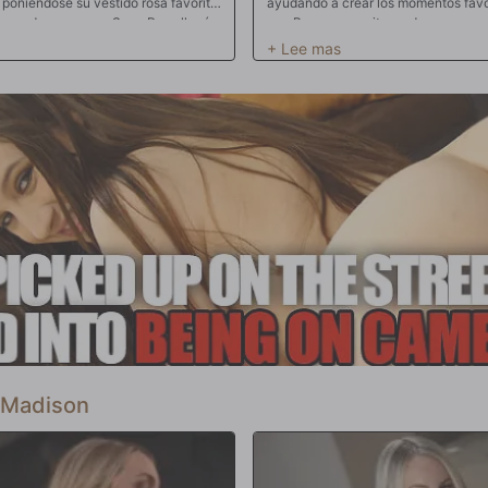
 poniéndose su vestido rosa favorito
ayudando a crear los momentos favor
 cuando su esposo Sage Roux llegó a
que Bunny necesita un descanso y q
como un buen chico y le dijo que, por
de vez en cuando se escapa del traba
rpresas para ella. ¿Quería las
Cuando finalmente está de rodillas 
na zorra que es, pide las grandes
preparándose para metérsela en su b
ue jugar para su deleite. Una vez
zorra que la hace sentir bien. Pero i
 aparece su adorador esposo con un
asistente Suzie la llama tratando de
hombres sumergen sus pollas en el
quedará aquí y tomará toda la polla 
Después de follársela
cuerpo una y otra vez.
o glaseado sobre su bonito cuerpo
guido de un beso.
 Madison