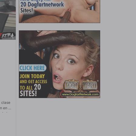
 clase
én en su
 darle
 da
e
,