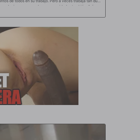
itos de todos en su trabajo. Pero a veces trabaja tan duro
ue alguien se ocupe de sus necesidades también. Así que
jo para tener una aventura traviesa solo para ella.
babeando sobre una polla realmente grande y
onito coño afeitado, finalmente se relaja en su espacio de
ncluso entonces el trabajo intenta entrometerse y su
 que regrese al trabajo. Pero no este día, hoy Bunny se
que pueda y la ordeñará hasta que se dispare por todo su