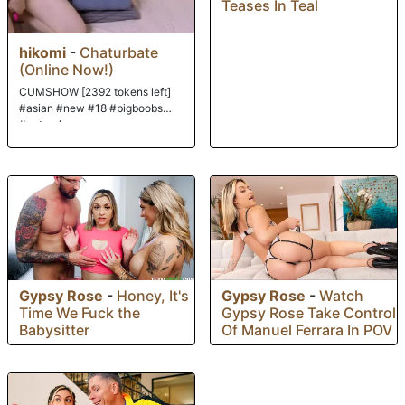
Teases In Teal
hikomi
-
Chaturbate
(Online Now!)
CUMSHOW [2392 tokens left]
#asian #new #18 #bigboobs
#natural
Gypsy Rose
-
Honey, It's
Gypsy Rose
-
Watch
Time We Fuck the
Gypsy Rose Take Control
Babysitter
Of Manuel Ferrara In POV