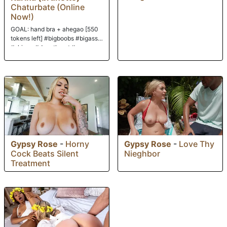
Chaturbate (Online
Now!)
GOAL: hand bra + ahegao [550
tokens left] #bigboobs #bigass
#skinny #deepthroat #young
Gypsy Rose
-
Horny
Gypsy Rose
-
Love Thy
Cock Beats Silent
Nieghbor
Treatment