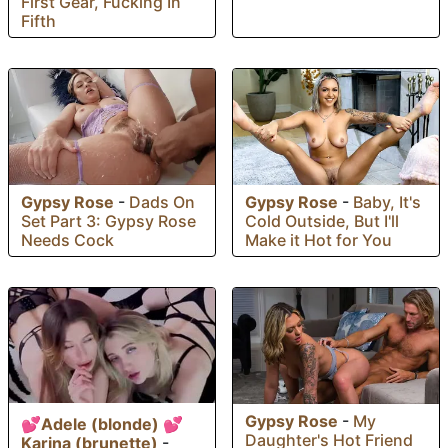
First Gear, Fucking In
Fifth
Gypsy Rose
-
Dads On
Gypsy Rose
-
Baby, It's
Set Part 3: Gypsy Rose
Cold Outside, But I'll
Needs Cock
Make it Hot for You
Gypsy Rose
-
My
💕Adele (blonde) 💕
Daughter's Hot Friend
Karina (brunette)
-