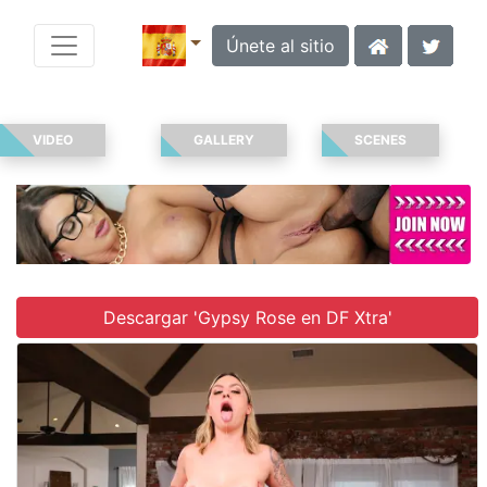
Únete al sitio
VIDEO
GALLERY
SCENES
Descargar 'Gypsy Rose en DF Xtra'