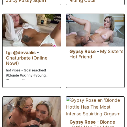
Juicy Pussy Squirt
Riding Cock
Gypsy Rose
-
My Sister's
tg: @devaalis
-
Hot Friend
Chaturbate (Online
Now!)
hot vibes - Goal reached!
#blonde #skinny #young
#lovense #braces
Gypsy Rose
-
Blonde