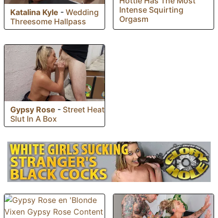
Hottie Has The Most
Intense Squirting
Katalina Kyle
-
Wedding
Orgasm
Threesome Hallpass
Gypsy Rose
-
Street Heat
Slut In A Box