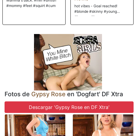
Mamma's back. #milf #british
#mommy #feet #squirt #cum
hot vibes - Goal reached!
#blonde #skinny #young
#lovense #braces
Fotos de
Gypsy Rose
en 'Dogfart' DF Xtra
Descargar 'Gypsy Rose en DF Xtra'