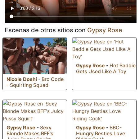
Escenas de otros sitios con
Gypsy Rose
Gypsy Rose
-
Hot Baddie
Gets Used Like A Toy
Nicole Doshi
-
Bro Code
- Squirting Squad
Gypsy Rose
-
Sexy
Gypsy Rose
-
BBC-
Blonde Makes BFF's
Hungry Besties Love