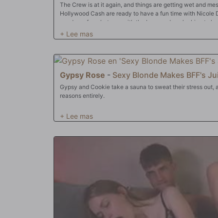
The Crew is at it again, and things are getting wet and me
Hollywood Cash are ready to have a fun time with Nicole
are down for whatever with the boys and are looking to ha
They're gonna turn this frat house into a den of debauchery
Can the boys handle that?
Gypsy Rose
-
Sexy Blonde Makes BFF's Ju
Gypsy and Cookie take a sauna to sweat their stress out, 
reasons entirely.