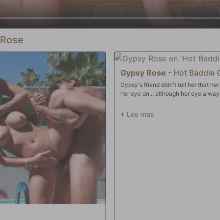
 Rose
Gypsy Rose
-
Hot Baddie 
Gypsy's friend didn't tell her that h
her eye on... although her eye alway