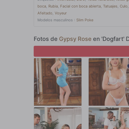
túnel de placer goteante. Joder, esto es un coño de la ho
boca
,
Rubia
,
Facial con boca abierta
,
Tatuajes
,
Culo
para deleite de su marido ruso Tony, que sonríe y sonríe 
Afeitado
,
Voyeur
Modelos masculinos :
Slim Poke
Fotos de
Gypsy Rose
en 'Dogfart' 