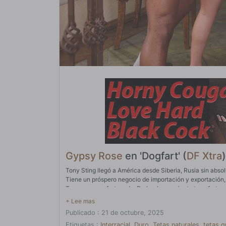
Gypsy Rose
en 'Dogfart' (
DF Xtra
)
Tony Sting llegó a América desde Siberia, Rusia sin abso
Tiene un próspero negocio de importación y exportación,
Tony es muy afortunado. De hecho, se siente tan afortun
tesoro: el coño mágico de su esposa. Es tan buena en la
encantaría ver esto. Así que hoy trae a uno de sus amigos 
Publicado : 21 de octubre, 2025
pantalón enorme y cuando la suelta, la mujer está litera
babeando como una zorra feliz, está en el paraíso de los 
Etiquetas :
Interracial
,
Duro
,
Tetas naturales
,
tetas 