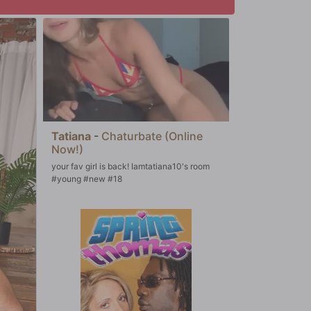
Tatiana
-
Chaturbate (Online
Now!)
your fav girl is back! Iamtatiana10's room
#young #new #18