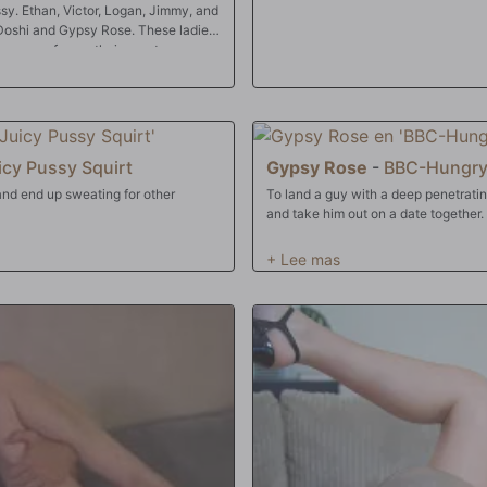
ssy. Ethan, Victor, Logan, Jimmy, and
 Doshi and Gypsy Rose. These ladies
ve some fun on their own terms.
 and leave it covered in their juices.
icy Pussy Squirt
Gypsy Rose
-
BBC-Hungry 
and end up sweating for other
To land a guy with a deep penetratin
and take him out on a date together. 