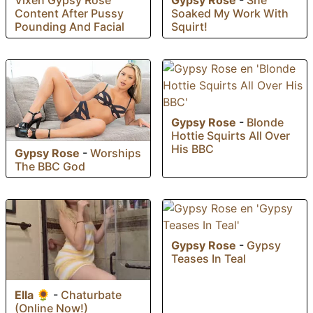
Gypsy Rose
-
She
Content After Pussy
Soaked My Work With
Pounding And Facial
Squirt!
Gypsy Rose
-
Blonde
Hottie Squirts All Over
His BBC
Gypsy Rose
-
Worships
The BBC God
Gypsy Rose
-
Gypsy
Teases In Teal
Ella 🌻
-
Chaturbate
(Online Now!)