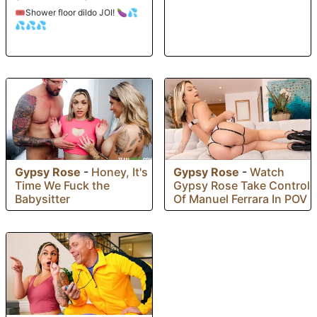
🎟️Shower floor dildo JOI! 🍆💦
💦💦💦
Gypsy Rose
-
Honey, It's
Gypsy Rose
-
Watch
Time We Fuck the
Gypsy Rose Take Control
Babysitter
Of Manuel Ferrara In POV