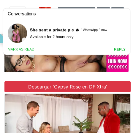
Únete al sitio
VIDEO
GALLERY
SCENES
Descargar 'Gypsy Rose en DF Xtra'