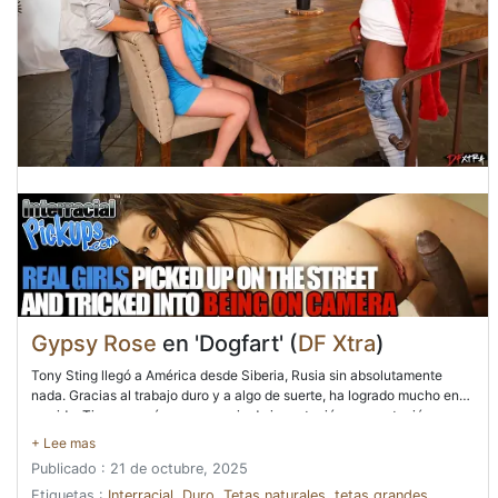
Gypsy Rose
en 'Dogfart' (
DF Xtra
)
Tony Sting llegó a América desde Siberia, Rusia sin absolutamente
nada. Gracias al trabajo duro y a algo de suerte, ha logrado mucho en
su vida. Tiene un próspero negocio de importación y exportación, una
gran casa, piscina, coches de lujo y, sobre todo, una hermosa esposa,
Gypsy Rose. Tony es muy afortunado. De hecho, se siente tan
Publicado : 21 de octubre, 2025
afortunado que quiere compartir su fortuna con su amigo Slim Poke.
Especialmente su mayor tesoro: el coño mágico de su esposa. Es tan
Etiquetas :
Interracial
,
Duro
,
Tetas naturales
,
tetas grandes
,