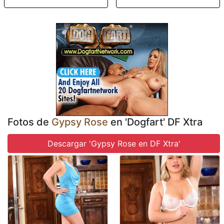
Fotos de
Gypsy Rose
en 'Dogfart' DF Xtra
Descargar 'Gypsy Rose en DF Xtra'