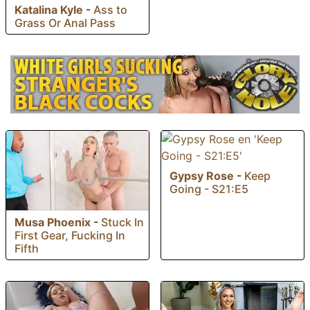
Katalina Kyle
-
Ass to
Grass Or Anal Pass
Gypsy Rose
-
Keep
Going - S21:E5
Musa Phoenix
-
Stuck In
First Gear, Fucking In
Fifth