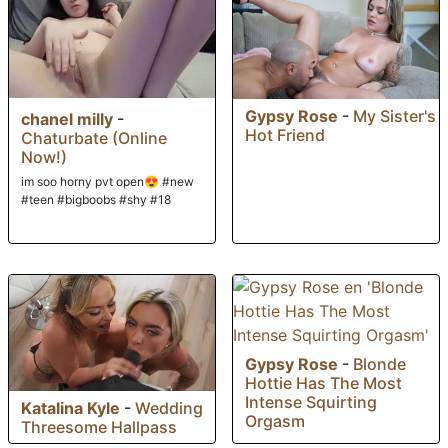
Gypsy Rose
-
My Sister's
chanel milly
-
Hot Friend
Chaturbate (Online
Now!)
im soo horny pvt open😍 #new
#teen #bigboobs #shy #18
Gypsy Rose
-
Blonde
Hottie Has The Most
Intense Squirting
Katalina Kyle
-
Wedding
Orgasm
Threesome Hallpass