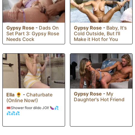
Gypsy Rose
-
Dads On
Gypsy Rose
-
Baby, It's
Set Part 3: Gypsy Rose
Cold Outside, But I'll
Needs Cock
Make it Hot for You
Gypsy Rose
-
My
Ella 🌻
-
Chaturbate
Daughter's Hot Friend
(Online Now!)
🎟️Shower floor dildo JOI! 🍆💦
💦💦💦