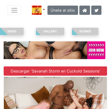
Únete al sitio
VIDEO
GALLERY
SCENES
Descargar 'Savanah Storm en Cuckold Sessions'