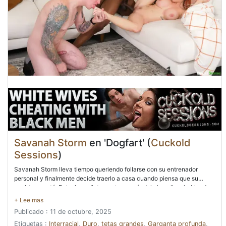
Savanah Storm
en 'Dogfart' (
Cuckold
Sessions
)
Savanah Storm lleva tiempo queriendo follarse con su entrenador
personal y finalmente decide traerlo a casa cuando piensa que su
marido no está. Entra inmediatamente agarrándole la polla y hablando
muy sucio con su entrenador Will Tile, sin saber que su marido Silas
está a la vuelta de la esquina, sorprendido por su traición. Savanah cae
Publicado : 11 de octubre, 2025
de rodillas para saborear ese enorme pene que se desvanece y le
promete que su marido no está allí. Sin saber que ahora está
Etiquetas :
Interracial
,
Duro
,
tetas grandes
,
Garganta profunda
,