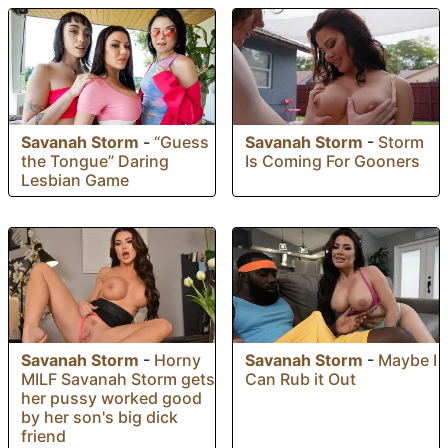
Savanah Storm
-
“Guess
Savanah Storm
-
Storm
the Tongue” Daring
Is Coming For Gooners
Lesbian Game
Savanah Storm
-
Horny
Savanah Storm
-
Maybe I
MILF Savanah Storm gets
Can Rub it Out
her pussy worked good
by her son's big dick
friend