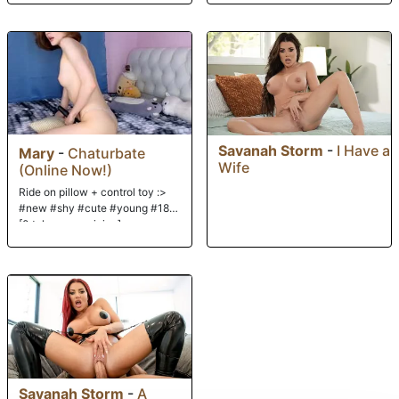
Savanah Storm
-
I Have a
Mary
-
Chaturbate
Wife
(Online Now!)
Ride on pillow + control toy :>
#new #shy #cute #young #18
[0 tokens remaining]
Savanah Storm
-
A