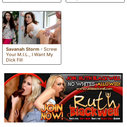
Savanah Storm
-
Screw
Your M.I.L., I Want My
Dick Fill