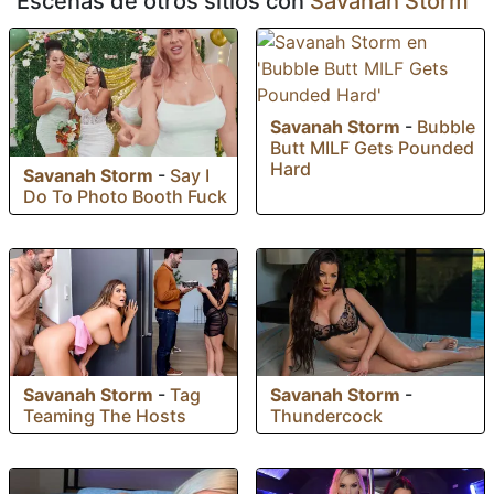
Escenas de otros sitios con
Savanah Storm
Savanah Storm
-
Bubble
Butt MILF Gets Pounded
Hard
Savanah Storm
-
Say I
Do To Photo Booth Fuck
Savanah Storm
-
Tag
Savanah Storm
-
Teaming The Hosts
Thundercock