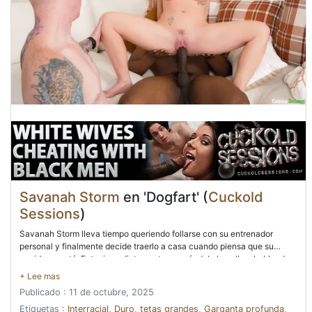
Savanah Storm
en 'Dogfart' (
Cuckold
Sessions
)
Savanah Storm lleva tiempo queriendo follarse con su entrenador
personal y finalmente decide traerlo a casa cuando piensa que su
marido no está. Entra inmediatamente agarrándole la polla y hablando
muy sucio con su entrenador Will Tile, sin saber que su marido Silas
está a la vuelta de la esquina, sorprendido por su traición. Savanah cae
Publicado : 11 de octubre, 2025
de rodillas para saborear ese enorme pene que se desvanece y le
promete que su marido no está allí. Sin saber que ahora está
Etiquetas :
Interracial
,
Duro
,
tetas grandes
,
Garganta profunda
,