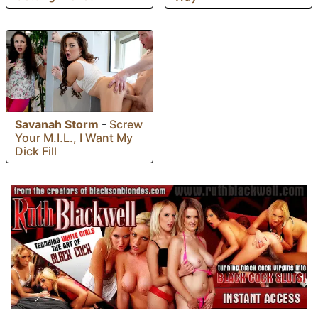
Savanah Storm
-
Screw
Your M.I.L., I Want My
Dick Fill