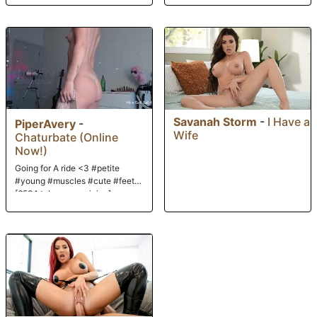
Savanah Storm
-
I Have a
PiperAvery
-
Wife
Chaturbate (Online
Now!)
Going for A ride <3 #petite
#young #muscles #cute #feet
[6584 tokens remaining]