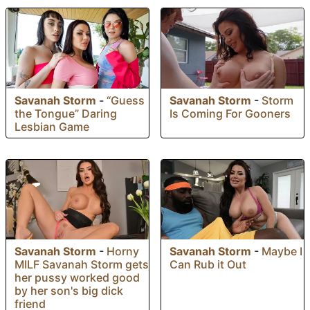
Savanah Storm
-
“Guess
Savanah Storm
-
Storm
the Tongue” Daring
Is Coming For Gooners
Lesbian Game
Savanah Storm
-
Horny
Savanah Storm
-
Maybe I
MILF Savanah Storm gets
Can Rub it Out
her pussy worked good
by her son's big dick
friend