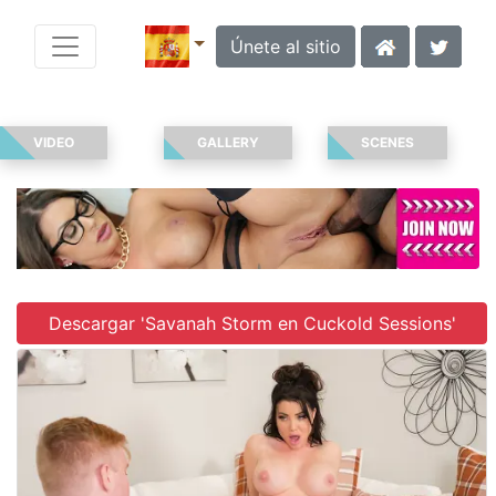
Únete al sitio
VIDEO
GALLERY
SCENES
Descargar 'Savanah Storm en Cuckold Sessions'