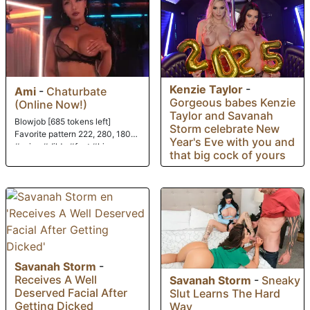
Kenzie Taylor
-
Ami
-
Chaturbate
Gorgeous babes Kenzie
(Online Now!)
Taylor and Savanah
Blowjob [685 tokens left]
Storm celebrate New
Favorite pattern 222, 280, 180
Year's Eve with you and
#asian #dildo #feet #bj
that big cock of yours
Savanah Storm
-
Receives A Well
Savanah Storm
-
Sneaky
Deserved Facial After
Slut Learns The Hard
Getting Dicked
Way