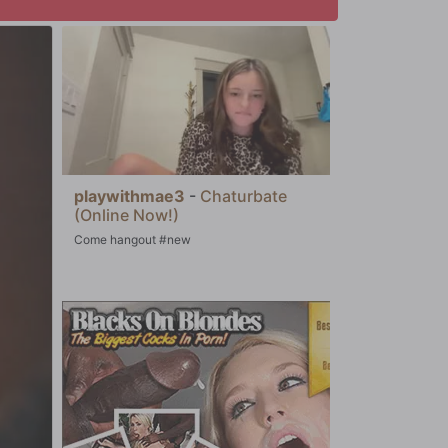
playwithmae3
-
Chaturbate
(Online Now!)
Come hangout #new