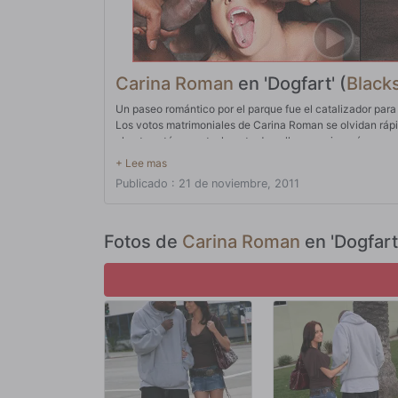
Carina Roman
en 'Dogfart' (
Black
Un paseo romántico por el parque fue el catalizador para
Los votos matrimoniales de Carina Roman se olvidan rápi
el gato está ausente, la puta de polla negra jugará con 
Carina pinta la gran polla negra de Flash con cada gota d
de Carina se salvó de la bazuca negra, pero su culo esta
Publicado : 21 de noviembre, 2011
obsceno cuando el culo fruncido de Carina se traga lent
mejillas. La empalación anal de Carina se hace más fácil
negras europeo. Carina Roman tuvo que encontrarse con 
rostro que la esperaba.
Fotos de
Carina Roman
en 'Dogfart