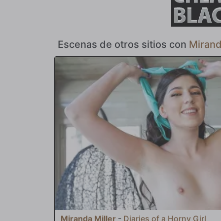
por primera vez. Luego procede a golpearla hasta someterl
ahora es un tema de conversación callejera común: Miran
homosexual y ahora es una "zorra de polla negra". Ya saben
blancos...
Escenas de otros sitios con
Mirand
Miranda Miller
-
Diaries of a Horny Girl