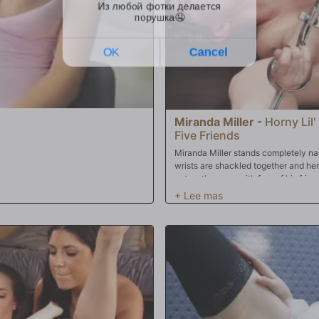
Miranda Miller
-
Horny Lil'
Five Friends
Miranda Miller stands completely nak
wrists are shackled together and he
enters the room with four of his frie
replies with, "Yes Master". They surr
and grabbing at her naked body. She 
her face and smash a vibrator agains
head from the metal cage and Mirand
does her best to please all of their
covered in her own spit. Next, they 
and wrists both trapped in a metal s
and then her ass back and forth. The
hard until she cums multiple times on
straightjacket and turn her over fac