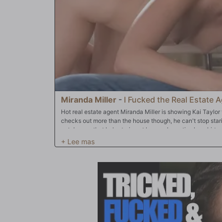
month!
Miranda Miller
-
I Fucked the Real Estate 
Hot real estate agent Miranda Miller is showing Kai Taylor 
checks out more than the house though, he can't stop star
catches on that he's staring at her so she unties her shirt 
takes off her shirt and one thing leads to another. Not long
her ass!