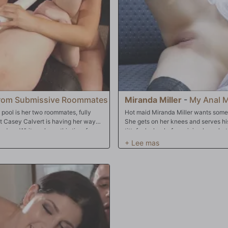
turns fucking her hard, jackhammerin
against the leather. In the final sce
multiple ways. They fuck her pussy 
Miranda screams in pleasure as she 
stretched and ruined and gets a smili
rom Submissive Roommates
Miranda Miller
-
My Anal 
 pool is her two roommates, fully
Hot maid Miranda Miller wants some 
t Casey Calvert is having her way
She gets on her knees and serves hi
e does Whitney have this time for
tittyfucks her before giving her what
ve to this dilemma. Will Whitney give
loves anal and she gets fucked until 
use Casey shows her two girls the
ng, the glass dildo comes out to start
turn too and gets her ass filled and
g and gaping Casey Calvert with a
eep anal orgasms. Miranda really wants
 her ass for the first time. This
rls. Whitney bounces her big booty on
ws both girls who is the boss anal
balls. Rent is paid in full this