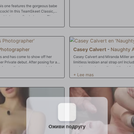
is one features the gorgeous babe
 cock! In this TeamSkeet Classic,
ng his house after he's gone. The guy
yfriend's roommate. Rico is a big
zes there is only one way not to feel
 pounded.
Photographer
Casey Calvert
-
Naughty A
ss and has come to show off her
Casey Calvert and Miranda Miller are 
er Private debut. After posing for an
limitless lesbian anal strap on! Inclu
learns that no man can resist her
sucking, ass to mouth, and throat fu
. She then rewards him with an
beyond naughty schoolgirls!!
tting warmed up for the hard anal
until a nice anal creampie.