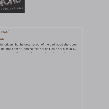
ice
ty drivers, but he gets her out of the bad mood she's been
he drops her off, and he tells her he'll owe her a solid. She
 she reminds Donnie that he owes her. What she has in
de her and big load all over her face!