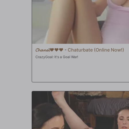
𝓒𝓱𝓪𝓷𝓮𝓵❤️❤️❤️
-
Chaturbate (Online Now!)
CrazyGoal: It's a Goal War!