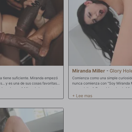
Miranda Miller
-
Glory Hol
ca tiene suficiente. Miranda empezó
Comienza como una simple curiosidad
.. y es una de sus cosas favoritas.
nunca comienza con "Soy Miranda Mil
 de su boca. ¡A Miranda le encanta
para adultos". Pero ahí es donde Mir
le encanta oír los gemidos que hacen
buscando algo para regalarle a mi m
sabor del semen. Y hay algo que
antes de que los ojos de Miranda se d
 pollas! Así que hoy, estás a punto
tienda, mirando los DVD. "¿Son reale
. Usando solo su boca, Miranda está
minutos más y, efectivamente, Mirand
ca, gima y palpite hasta que la
"cabinas privadas", para poder "prev
unos minutos más, un brazo negro mu
llamando para que se acerque a chup
Miranda se dé cuenta, la están man