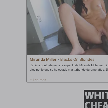
Miranda Miller
-
Blacks On Blondes
¡Estás a punto de ver a la súper linda Miranda Miller recibi
algo por lo que se ha estado masturbando durante años. S
cama, sola, cachonda y húmeda por la acción, la mente d
grandes toros negros con pollas extra grandes deambulan
y apretados hasta que están cerca de desgarrarse. ¡Es su f
realidad! Miranda es una autoproclamada reina del tamaño,
once pulgadas de Flash Brown la dejó sin aliento! Pero ret
apasionados de Miranda y Flash. ¡Al juego mental de Miran
comer coños! Pensarías que el pequeño y apretado coño 
calentado para Flash, pero mira cómo sus ojos se abren co