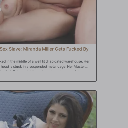
 Sex Slave: Miranda Miller Gets Fucked By
ed in the middle of a well lit dilapidated warehouse. Her
r head is stuck in a suspended metal cage. Her Master
nds. He tells her to let them do as they please and she
ound her slowly like predators circling their prey, groping
jerks their cocks with her shackled hands as they spit in
t her pussy until she cums hard. The guys release her
a gets on her knees to suck all of their cocks. Miranda
 big hard cocks. She shoves them down her throat and gets
place her on a padded table on her back with her ankles
preader bar. One by one they take turns fucking her pussy
y stretch out both of her holes, pounding her deep and
 their cocks. After that, they place Miranda in a leather
e down with her ass stuck in the air. They once again take