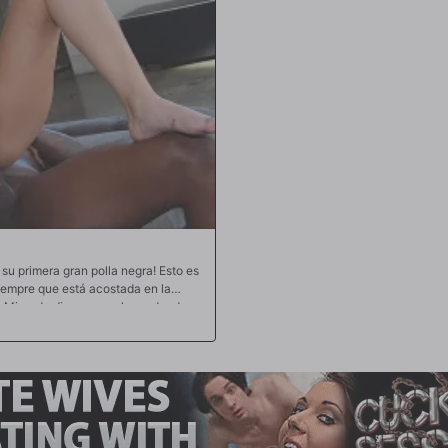
la polla más grande que ha visto en s
que hace que estas zorras blancas s
carga en lo más profundo de su férti
estarán llenas de semen cuando lleg
r su primera gran polla negra! Esto es
iempre que está acostada en la
e Miranda divaga a un lugar donde
, estirando pequeños coños blancos
antasía favorita y hoy se hará
 ¡pero el trozo de carne oscura de
rocedamos... a los besos profundos y
da! ¡A las habilidades de Flash para
de Miranda estaría completamente
mo platos cuando Flash lo desliza