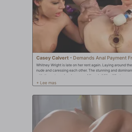
Casey Calvert
-
Demands Anal Payment F
Whitney Wright is late on her rent again. Laying around the
nude and caressing each other. The stunning and dominan
with the cute and perky young Miranda Miller. What excus
not having the money. Casey offers up an all anal alternati
up her cute perky bubble butt to make rent? Inside the ho
huge collection of butt toys. After some deep lesbian rimmi
stretching open Whitney's tight asshole. Miranda wants her 
gaping with toys. Next the two girls have a turn stretchin
butt plug. Finally with the hitachi out all the girls have d
to prove her worth to the household and takes a speculum in
stretches her cute butt wide open and gapes for all the gi
a huge dildo and rides it right to orgasm. Finally Casey sho
bitch and takes a fist up her ass followed by two huge metal 