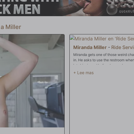
a, convirtiendo a Miranda en lo que
da se ha declarado oficialmente
 lo que eso significa, chicos
a Miller
Miranda Miller
-
Ride Serv
Miranda gets one of those weird chat
in. He asks to use the restroom when 
lets him in and before he can leave,
mind though is getting that cock insi