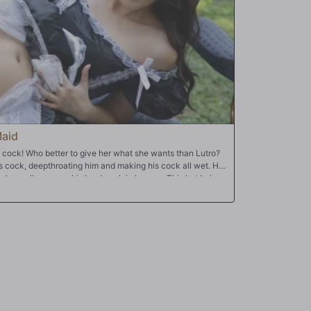
g her tight pussy, doggie style with her face pressed
ne, Miranda gets double-stuffed by all of their huge cocks
and ass at the same time while she sucks cock and
cums over and over. Miranda ultimately gets her holes
ng face full of cum.
Maid
cock! Who better to give her what she wants than Lutro?
s cock, deepthroating him and making his cock all wet. He
 she really craves, his hard cock in her ass. This hot babe
Lutro cums all over her sexy ass.