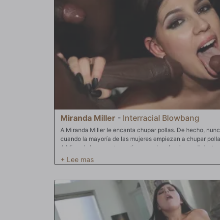
Miranda Miller
-
Interracial Blowbang
A Miranda Miller le encanta chupar pollas. De hecho, nun
cuando la mayoría de las mujeres empiezan a chupar pollas.
A Miranda le encanta sentir que un hombre "crece" dentro
sentir que "empieza el latido"! Le encanta complacer... y 
los hombres mientras ella chupa. A Miranda le encanta el 
nadie menciona... ¡Miranda se siente empoderada chupando
de presenciar la primera mamada de Miranda... de su vida
a punto de hacer que una habitación llena de hombres crez
cubran de semen.