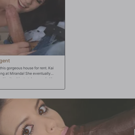
Agent
this gorgeous house for rent. Kai
ing at Miranda! She eventually
and invites him to take a peek. He
 after, Miranda gets his hard cock in