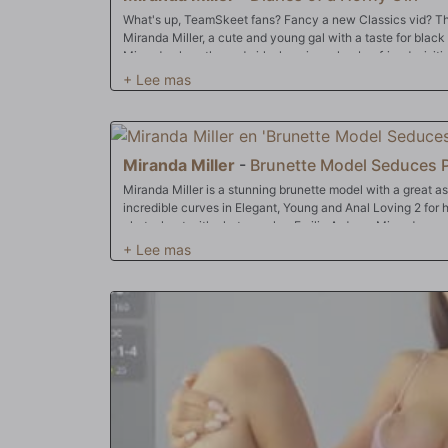
What's up, TeamSkeet fans? Fancy a new Classics vid? Th
Miranda Miller, a cute and young gal with a taste for black
Miranda plays the sad girl who misses her boyfriend, visiti
went away to college, leaving her behind with Rico, the bo
black stud, which is exactly Miranda's type. She soon reali
lonely: swallowing Rico's huge dick and getting her pussy
Miranda Miller
-
Brunette Model Seduces 
Miranda Miller is a stunning brunette model with a great a
incredible curves in Elegant, Young and Anal Loving 2 for h
photoshoot with photographer Emilio Ardana, Miranda soon 
and Emilio dives straight in eating her juicy ass and pussy
incredible sloppy blowjob, gagging, deep throating and ge
pounding that follows, moaning and screaming all the way 