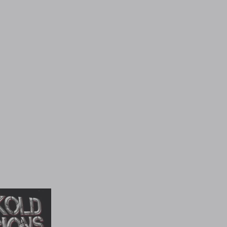
us 21 años también atraviese la pared. ¿Es el instinto lo
e arrodillen? ¿O permite que un extraño descargue su
l útero? Una cosa es segura... ¡las bragas de Miranda
ue a casa!