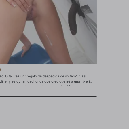
e
. O tal vez un "regalo de despedida de soltera". Casi
ler y estoy tan cachonda que creo que iré a una librería
anda se encuentra en una tarde soleada... "Solo estoy
ejor amiga. ¡Se va a casar pronto!". No pasa mucho tiempo
esvíen, y pronto está en la sección interracial de la
s esas pollas?", chilla Miranda. Avanzamos un par de
a está en la parte trasera de la tienda, en una de esas
isualizar" el DVD antes de comprarlo. ¿Y adivina qué? En
sculoso ha entrado por un agujero en la pared y la está
arse un dedo o dos. Y, por supuesto, antes de que
oseando, metiendo los dedos y estrangulando antes de que