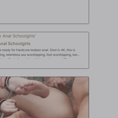
nal Schoolgirls
ready for Hardcore lesbian anal. Shot in 4K, this is
ding, relentless ass worshipping, foot worshipping, toe
cking. Exploding with multiple anal orgasms! These are