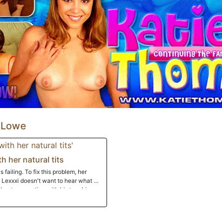
luz cuando su flexibilidad le
tos se hacen cada vez más fuertes
xi sale de este baño con la vejiga
 Lowe
h her natural tits
s failing. To fix this problem, her
 her to a meeting with his teaching