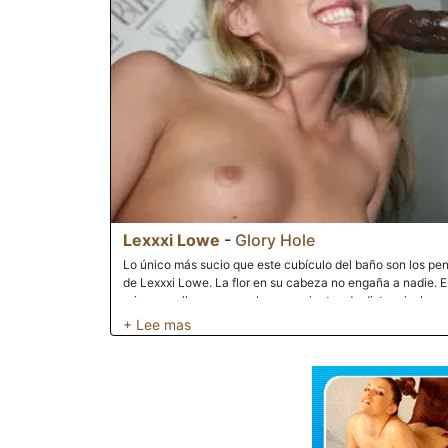
Lexxxi Lowe
-
Glory Hole
Lo único más sucio que este cubículo del baño son los pe
de Lexxxi Lowe. La flor en su cabeza no engaña a nadie. 
primera polla negra a solo unos minutos de distancia. Lex
de turno ya que no compró nada, pero su coño está a punto
pollas blancas. Eso fue entonces y esto es ahora. Lexxxi e
encontrar este agujero de la gloria y tomar lo que se le p
que le impide descansar el culo en el suelo, Lexxxi le da a
hace ponerse rojo remolacha. La abstinencia de la polla n
cuando su boca va desde la punta de la polla negra hasta 
piel negra sin atender mientras su boca entretiene esa vari
todas partes como una piruleta negra hasta que su coño le