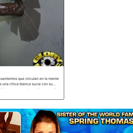
nsamientos que circulan en la mente
Es una chica blanca sucia con su
xxi tuvo que engatusar al encargado
 de pagar el precio por solo aceptar
stá recuperando el tiempo perdido al
resente. Con un inodoro defectuoso
 su coño un masaje brutal que lo
egra de Lexxxi finalmente termina
sus bolas. No deja ningún trozo de
lla de ébano. Lexxxi lo lame por
 indica que le dé un descanso a su