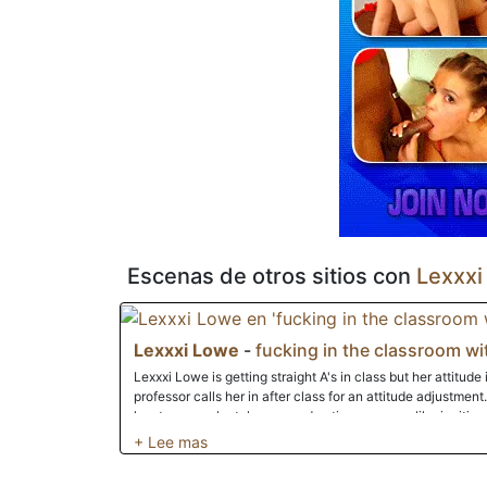
mandíbula. El pasado de gimnasta de Lexxxi Lowe sale a la 
permite una penetración máxima de pollas negras. Sus gri
con cada centímetro que consigue pulverizar su coño. Lexx
llena y la cara llena de salsa negra.
Escenas de otros sitios con
Lexxxi
Lexxxi Lowe
-
fucking in the classroom wit
Lexxxi Lowe is getting straight A's in class but her attitude i
professor calls her in after class for an attitude adjustment. Lexxxi doesn't want to hear what he
has to say so he takes more drastic measures, like inviting
staff.