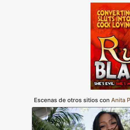
negra no perdió tiempo en babear la polla de un chico bla
mojaba más con cada embestida en la cara. Anita dejó su ma
deslizar su esbelto cuerpo sobre una polla cuyo pasado se
nombre detrás de la pared. El sexo interracial normalmente 
o los estacionamientos; nunca a un agujero de la gloria. 
nombre a "Anita White Cock 24/7" a juzgar por la forma en
crees? Esa sustancia blanca no apareció en su cara sin su
Escenas de otros sitios con
Anita 