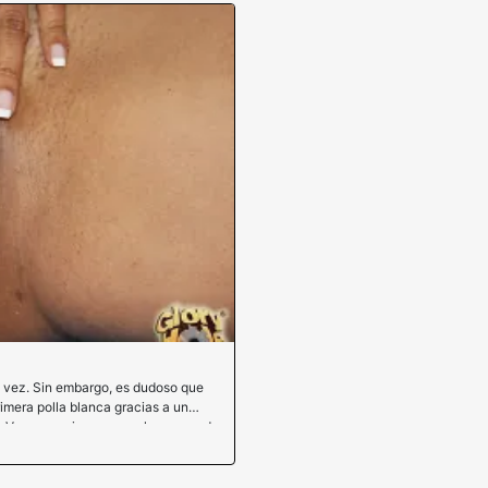
 vez. Sin embargo, es dudoso que
imera polla blanca gracias a un
as Vegas y quiere romper la cereza de
fono inteligente para localizar este
on un Cumbang. Anita se frotaba el
ta para dos. Esta adicta al sexo