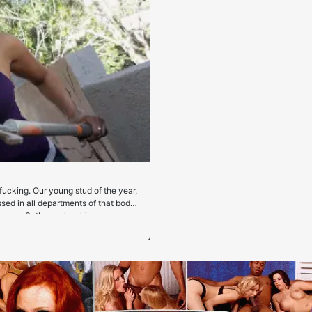
fucking. Our young stud of the year,
ssed in all departments of that body.
l pussy. Seth sure has his way.
joy!