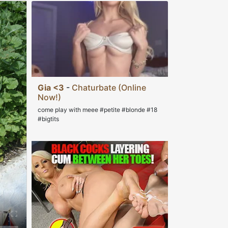
Gia <3
-
Chaturbate (Online
Now!)
come play with meee #petite #blonde #18
#bigtits