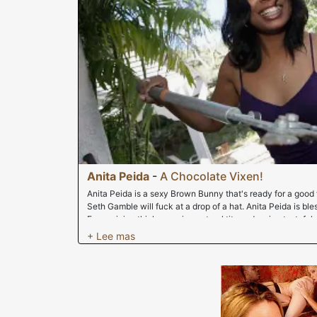
Anita Peida
-
A Chocolate Vixen!
Anita Peida is a sexy Brown Bunny that's ready for a good 
Seth Gamble will fuck at a drop of a hat. Anita Peida is ble
From a juicy thick ass, nice natural tits and a nice tastefu
Beating that chocolate pussy until busting a huge load. En