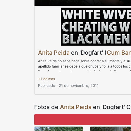
Anita Peida
en 'Dogfart' (
Cum Ba
Anita Peida no sabe nada sobre honrar a su madre y a su 
apellido familiar se debe a que chupa y folla a todos los
finca, lo que le cuesta un montón de dinero. Anita se con
pollas blancas que luego devastarán su cuerpo. Anita per
callejeras veteranas cayeran al suelo. La mejor manera 
Publicado : 21 de noviembre, 2011
viles de este lado de Anaheim. Al igual que una fila en 
salchichas la parte posterior de la cabeza de Anita hasta 
cada chico blanco se alineaba para tener la oportunidad 
Celtics de 1976 se estuvieran tomando libertades con su 
Fotos de
Anita Peida
en 'Dogfart' 
kielbasa blanca. El momento de poner fin a la miseria de 
y mocos de pene. No hace falta decir que su dolor se aliv