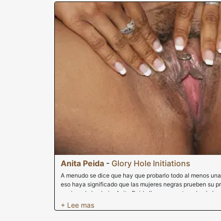
Anita Peida
-
Glory Hole Initiations
A menudo se dice que hay que probarlo todo al menos una
eso haya significado que las mujeres negras prueben su pr
agujero de la gloria. Anita Peida llega a nosotros desde L
la polla blanca de sus papilas gustativas. Anita usó su telé
agujero de la gloria y pronto se encontró masturbándose c
coño hasta que su cabina alquilada se convirtió en una fies