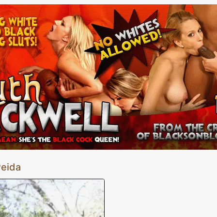
nco muy valiente mientras su coño se
rca en el agujero de la gloria al
xual solo conoce el hombre sin
se limita a las habitaciones de hotel
Anita Peida ahora puede cambiar su
 que se folló esa pared. ¿No nos
 ayuda.
Peida