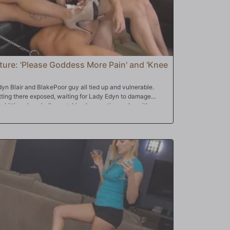
ture: 'Please Goddess More Pain' and 'Knee
n Blair and BlakePoor guy all tied up and vulnerable.
sitting there exposed, waiting for Lady Edyn to damage
n hitting slave balls, watching her captive male writhe
ernoon entertainment. The slave thought his cock and balls
ady Edyn step away. Unfortunately for him she stepped
s cock with. Looks like he has another round of suffering
_______________________________________Knee The BallsActors:
eBoth Princess Leya and Goddess Jessica are known for
o when you put both ladies together in the same room with
s are going to suffer a most painful fate.