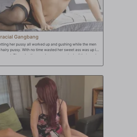
erracial Gangbang
etting her pussy all worked up and gushing while the men
 hairy pussy. With no time wasted her sweet ass was up in
late meat. These brothas made sure every inch of their cocks
t and filled her tummy up with massive gallons of cum.