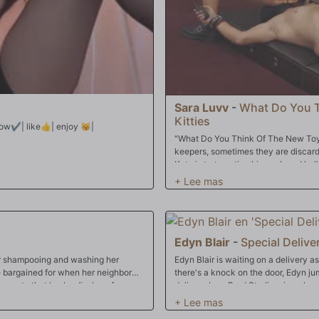
Sara Luvv
-
What Do You T
Kitties
 line | #asian #lovense #skinny #teen #18 |follow✔️| like👍| enjoy 😽|
"What Do You Think Of The New Toy?
keepers, sometimes they are discard
Kate is tortmenting his cock and ball
prey, so the girls can shock them at 
Like My Kitties?" - This slave mildly 
cock and balls, but sometimes more d
or smacked just to watch him jump. A
compensate him for his misery.
Edyn Blair
-
Special Delive
er shampooing and washing her
Edyn Blair is waiting on a delivery 
he bargained for when her neighbor
there's a knock on the door, Edyn jum
rawn to that bushy display of
delivery boy, Brad Sterling, is as her 
themselves to get Brad's attention, 
but Katie eventually catches them in