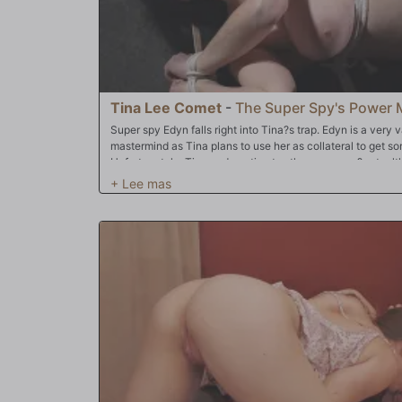
Tina Lee Comet
-
The Super Spy's Power
Super spy Edyn falls right into Tina?s trap. Edyn is a very 
mastermind as Tina plans to use her as collateral to get s
Unfortunately, Tina underestimates the super spy?s steal
receiving end of humiliation.