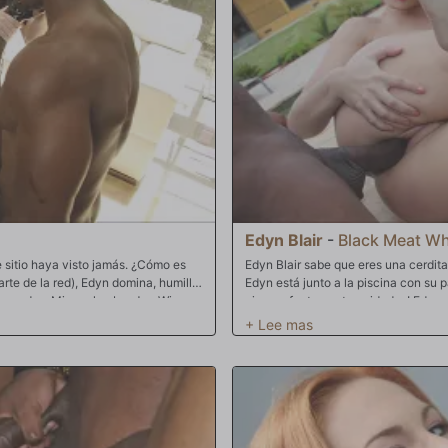
Edyn Blair
-
Black Meat Wh
e sitio haya visto jamás. ¿Cómo es
Edyn Blair sabe que eres una cerdita
arte de la red), Edyn domina, humilla
Edyn está junto a la piscina con su 
cornudos. Miren al pobre Jay Wimp,
pies perfectamente cuidados! Edyn 
o encerrados demasiado tiempo. Tanto
maravillosos pies, Edyn está a punto
dyn "se portará bien" cuando
para ofrecer su coño apretado y húme
. ¡Imagínense cómo debe ser la TCC
de tacones para que Edyn se los prue
de respaldo y un caso severo de
comience la adoración. ¡Y luego a s
n, este perdedor en realidad se llamó
follará sus pies, ¡usando las suaves
a vez en su vida, lo que resulta en
perfectamente cuidados para ensucia
culoso de 1,95 m Jax Slayher, que
! Esta actualización te dejará sin