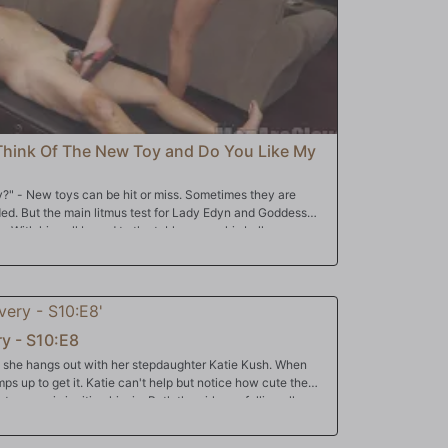
hink Of The New Toy and Do You Like My
" - New toys can be hit or miss. Sometimes they are
ed. But the main litmus test for Lady Edyn and Goddess
s. With him, all bound to the table means his balls are easy
their leisure as they sip on their wine. ----------"Do You
amused the girls by taking their electrical shocks to his
irect impact is required. Like having his balls stepped on
t least he sometimes gets an ass on his face to
ry - S10:E8
as she hangs out with her stepdaughter Katie Kush. When
ps up to get it. Katie can't help but notice how cute the
stepmom is inviting him in. Both the girls are falling all over
but Edyn gets her hands and mouth on Brad's package first,
 the act. She chases Edyn away with the threat of telling