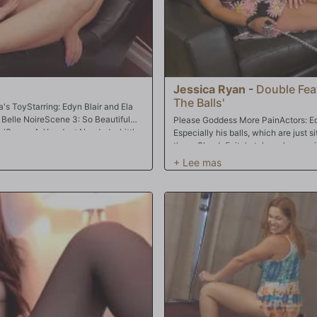
Jessica Ryan
-
Double Fea
The Balls'
's ToyStarring: Edyn Blair and Ela
 Belle NoireScene 3: So Beautiful
Please Goddess More PainActors: Edy
lScene 4: You Just Needed a Little
Especially his balls, which are just 
them. She definitely takes pleasure i
around in pain. It makes for fun aft
were getting a break when he saw L
away to get more toys to torment thi
to endure to please
her.___________________________________
Jessica Ryan, Leya Falcon and Blak
their cruelty towards male slaves. S
male slave balls, you know those ball