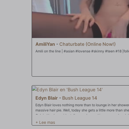
AmiliYan
-
Chaturbate (Online Now!)
Amili on the
Edyn Blair
-
Bush League 14
Edyn Blair loves nothing more than to lounge in her show
massive hair pie. Well, today she gets a little more than s
Calvin Hardy accidentally sees her and is enamored and d
womanhood.