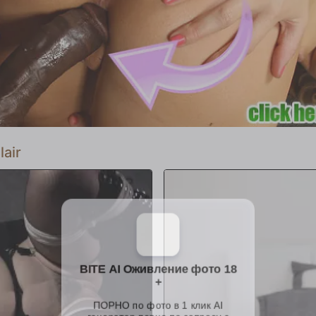
coño. Así es como se hacen los futuro
lair