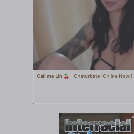
enviaron a Edyn a su camino. Desnuda. ¡Y asquerosamente
Call me Lin 🍒
-
Chaturbate (Online Now!)