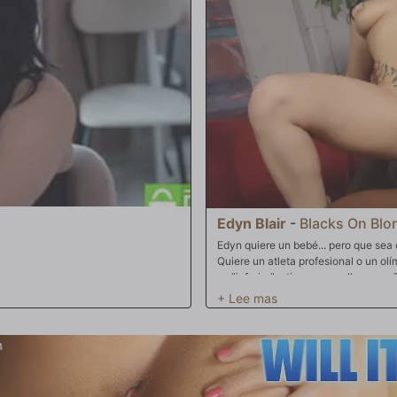
 sucio!
Edyn Blair
-
Blacks On Blo
Edyn quiere un bebé... pero que sea
Quiere un atleta profesional o un o
es "inferior" y tiene una polla peq
que no pueda reproducirse. Entra Rob
sobre cómo follar con coños blancos
Blair ese bebé tan deseado. ¿Qué m
eyaculando su pene dentro de ella..
y puedes ver su cremosa salsa rezu
trago menos, uno más para volver a es
madre de un niño negro hasta que de