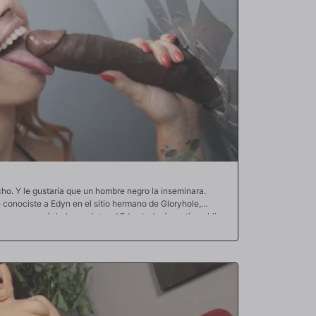
ho. Y le gustaría que un hombre negro la inseminara.
 conociste a Edyn en el sitio hermano de Gloryhole,
sa escena, ¡échale un vistazo! Edyn todavía no tiene hijos,
hoy. Edyn había oído hablar de los "Gholes" antes, pero
urbana. No solo la llevamos a una tienda para adultos
cos en pleno funcionamiento, sino que hoy el arco está
 uno, sino dos penes negros de gran tamaño dejan caer
bebés en su útero fértil y ovulador. Después de que todo
 mejor manera de describir a Edyn es con esta frase de dos