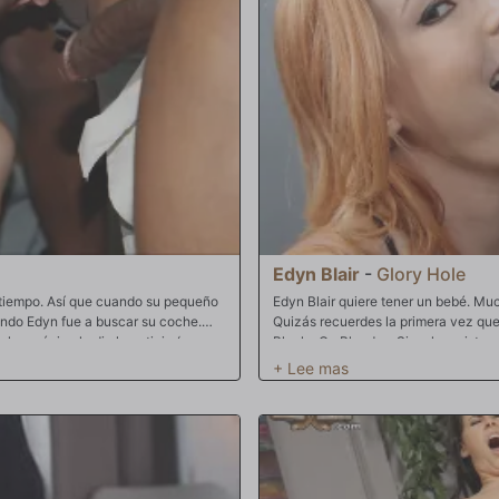
Edyn Blair
-
Glory Hole
l tiempo. Así que cuando su pequeño
Edyn Blair quiere tener un bebé. Muc
uando Edyn fue a buscar su coche.
Quizás recuerdes la primera vez que
l mecánico le dio la noticia (una
Blacks On Blondes. Si no has visto e
stérica. Edyn apenas puede pagar el
pero eso podría cambiar después de 
ma su coche (más que casi cualquier
siempre pensó que eran una leyenda 
 Puede que no esté muy contenta con
con una sección de juegos electróni
manosearon, Edyn dijo que estaba
"muy bien"!! ¿Qué significa eso? No
gras, Edyn cayó de rodillas.
alrededor de un galón de masa para 
pués de que todo esto terminó, Edyn
esto esté dicho y hecho, creo que la
s por todo su lindo rostro y luego
palabras: ¡embarazada!