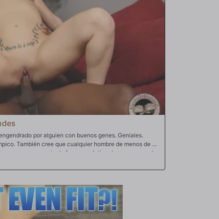
ndes
 engendrado por alguien con buenos genes. Geniales.
límpico. También cree que cualquier hombre de menos de 7"
ueña como una especie de forma evolutiva de asegurarse de
 Piper. La historia atlética de Rob y su conocimiento
 lo convierten en el candidato perfecto para darle a Edyn
ejor manera de asegurar un embarazo que con Rob
. dos veces? Rob no puede contenerse en el minuto 18:45,
mando de Edyn mientras ella monta ese toro negro. Un
e fértil patio de recreo. Rob sigue trabajando en la futura
sata una segunda carga de furia en lo profundo de ese