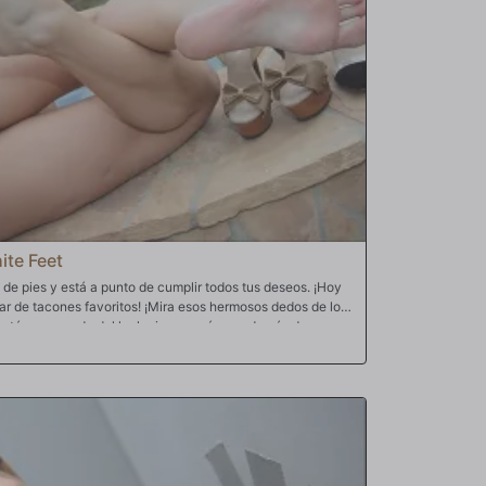
ite Feet
 de pies y está a punto de cumplir todos tus deseos. ¡Hoy
par de tacones favoritos! ¡Mira esos hermosos dedos de los
está enamorada del look pin-up, así que además de esos
 de quitarse uno de sus trajes de baño favoritos y tacones
do a una polla negra de gran tamaño. Él traerá otro par
be, y luego se los quitará lentamente, antes de que
u coño peludo! Pero BBC no se detendrá allí. También se
 suelas de Edyn Blair y diez pequeños dedos de los pies
rlos por todos lados!