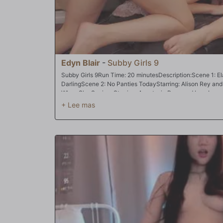
Edyn Blair
-
Subby Girls 9
Subby Girls 9Run Time: 20 minutesDescription:Scene 1: Ela
DarlingScene 2: No Panties TodayStarring: Alison Rey and
When She SquirmsStarring: Anastasia Rose and Lyra Louve
DinnerStarring: Andre Shakti and Ingrid Mouth