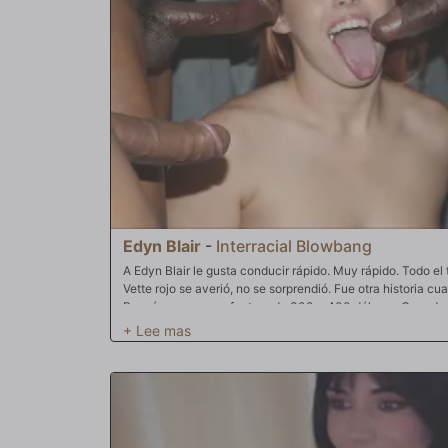
palabras.
Edyn Blair
-
Interracial Blowbang
A Edyn Blair le gusta conducir rápido. Muy rápido. Todo e
Vette rojo se averió, no se sorprendió. Fue otra historia c
Pensó que era una factura de 300 o 400 dólares. Cuando e
transmisión reconstruida y 2000 dólares), Edyn se puso hi
alquiler este mes, así que ¿qué va a hacer ahora? Edyn a
otra cosa) y hará lo que sea necesario para recuperarlo.
ello, pero hará cualquier cosa. Cuando los mecánicos la 
bien. Cuando los mecánicos sacaron sus enormes pollas ne
Cuando los mecánicos dijeron ¡CHUPAR!, ella lo hizo. Des
está cubierta de esperma. Nueve hombres vaciaron sus bola