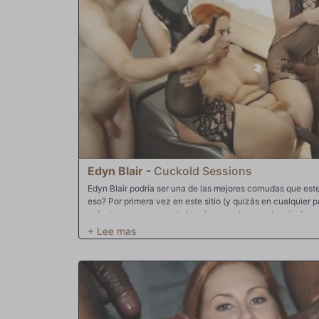
Edyn Blair
-
Cuckold Sessions
Edyn Blair podría ser una de las mejores cornudas que est
eso? Por primera vez en este sitio (y quizás en cualquier p
y destruye severamente la psique no de uno, sino de dos 
por ejemplo. Su patética polla y sus testículos han estad
tiempo que están hinchados. ¡Solo mírenlos! Parece que E
finalmente libere a Jay de la castidad. Pero no Edyn Blair
(tortura de pene y testículos) después de meses y meses 
bolas azules! Mientras tanto, Fluffy Slave (escucharon bie
así) se ve obligado a realizar tareas de limpieza por primer
una barba cremosa. ¡Ni siquiera mencioné al semental mus
estira el coño de Edyn antes de correrse directamente en él