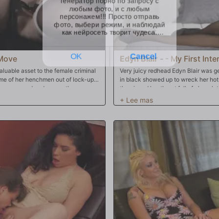
 Move
Edyn Blair
-
- My First Int
valuable asset to the female criminal
Very juicy redhead Edyn Blair was g
ome of her henchmen out of lock-up.
in black showed up to wreck her hot
thy ways and ends up on the
the air and her throat full of choco
were gonna fuck this sweet juicy slu